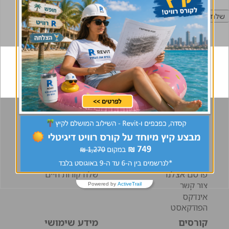
אודות
דרושים
אודות
לוח דרושים
פעילויות
מידע למועמדים
תקנון האתר
מידע למעסיקים
הצהרת נגישות
חבר מביא חבר
פרסם אצלנו
שלח קורות חיים
צור קשר
Powered by
ActiveTrail
אינדקס
הפודקאסט
קורסים
מידע שימושי