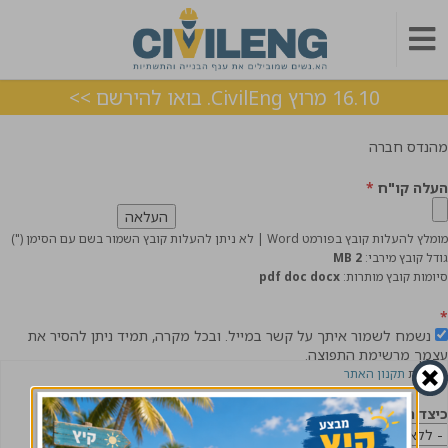
16.10 מרוץ CivilEng. בואו להירשם >>
מהנדס חברה
העלה קו"ח
*
מומלץ להעלות קובץ בפורמט Word | לא ניתן להעלות קובץ השמור בשם עם הסימן (")
גודל קובץ מירבי:
2 MB
סיומות קובץ מותרות:
pdf doc docx
*
נשמח לשמור איתך על קשר במייל. ובכל מקרה, תמיד ניתן להסיר את
עצמך מרשימת התפוצה.
לקריאת
תקנון האתר
כיצד הגעת אלינו?