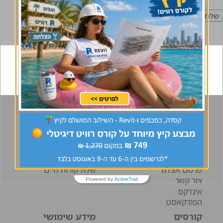
אודות
דרושים
אודות
לוח דרושים
פעילויות
מידע למועמדים
תקנון האתר
מידע למעסיקים
הצהרת נגישות
חבר מביא חבר
פרסם אצלנו
שלח קורות חיים
צור קשר
Powered by
ActiveTrail
אינדקס
הפודקאסט
קורסים
מידע שימושי