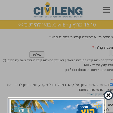
16.10 מרוץ CivilEng. בואו להירשם >>
מהנדס ראשי לחברה קבלנית בתחום הבינוי
העלה קו"ח
*
מומלץ להעלות קובץ בפורמט Word | לא ניתן להעלות קובץ השמור בשם עם הסימן (")
גודל קובץ מירבי:
2 MB
סיומות קובץ מותרות:
pdf doc docx
*
נשמח לשמור איתך על קשר במייל. ובכל מקרה, תמיד ניתן להסיר את
עצמך מרשימת התפוצה.
לקריאת
תקנון האתר
כיצד הגעת אלינו?