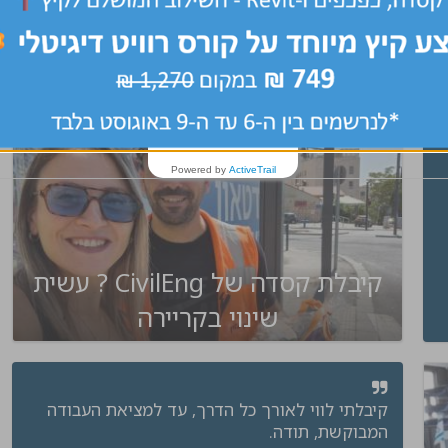
מרכז, שרון
שלח קורות חיים
Powered by
ActiveTrail
קיבלת קסדה של CivilEng ? עשית
שינוי בקריירה
קיבלתי לווי לאורך כל הדרך, עד למציאת העבודה
המבוקשת, תודה.