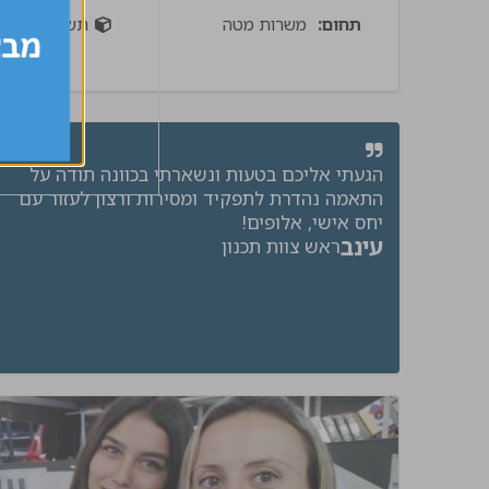
תחום:
משרות מטה
תשתיות
הגעתי אליכם בטעות ונשארתי בכוונה תודה על
התאמה נהדרת לתפקיד ומסירות ורצון לעזור עם
יחס אישי, אלופים!
עינב
ראש צוות תכנון