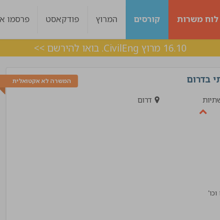
לוח משרות
קורסים
המרוץ
פודקאסט
פרסמו אצ
16.10 מרוץ CivilEng. בואו להירשם >>
המשרה לא אקטואלית
תיות
דרום
ות היה מעולה עם
ליווי מצויין, בכל שלב היו מעורבים לאורך כל הד
 מענה בצורה מדויקת !
אלכס
!"
מנהל פרויקט