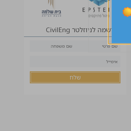
הרשמה לניוזלטר CivilEng