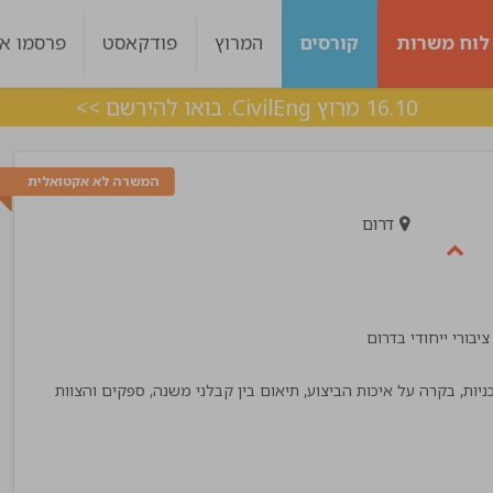
לוח משרות
קורסים
המרוץ
פודקאסט
פרסמו אצ
16.10 מרוץ CivilEng. בואו להירשם >>
המשרה לא אקטואלית
דרום
בורי ייחודי בדרום
ות, בקרה על איכות הביצוע, תיאום בין קבלני משנה, ספקים והצוות
ות היה מעולה עם
ליווי מצויין, בכל שלב היו מעורבים לאורך כל הד
 מענה בצורה מדויקת !
אלכס
!"
מנהל פרויקט