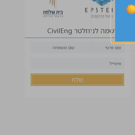
הרשמה לניוזלטר CivilEng