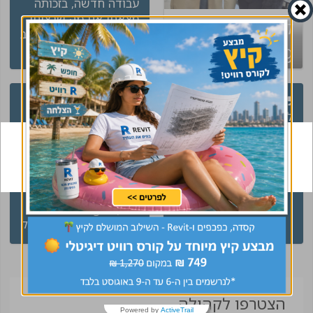
עבודה חדשה, בזכותה
מצאתי את מה שרציתי
קיבלת קסדה של
וחיפשתי. תודה מכל הלב
CivilEng ? עשית
!"
ליאון
מהנדס ביצוע
שינוי בקריירה
ליווי מצויין, בכל שלב היו
רציתי להודות לענבר
מעורבים לאורך כל
שהייתה איתי בקשר
הדרך
רציף במשך תקופה
אלכס
מנהל פרויקט
ארוכה עד שב״ה מצאה
לי משרה שממש
התאימה לי. חשוב לי
לציין ש CivilEng זה לא
עוד חברת כח אדם שרק
רוצה לייצר את התיווך
בין העובד למעביד, אלא
הם כל הזמן נשארים
איתך בקשר לראות
שאתה מסתדר בעבודה
הצטרפו לקהילה
Powered by
ActiveTrail