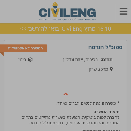
16.10 מרוץ CivilEng. בואו להירשם >>
סמנכ"ל הנדסה
המשרה לא אקטואלית
תחום:
בכירים, ייזום ונדל"ן
בינוי
מרכז, שרון
* משרה זו פונה לנשים וגברים כאחד.
תיאור המשרה
לחברת יזמות בוטיקית, הפועלת בעשרות פרויקטים בתחום
המגורים וההתחדשות העירונית, דרוש סמנכ"ל הנדסה