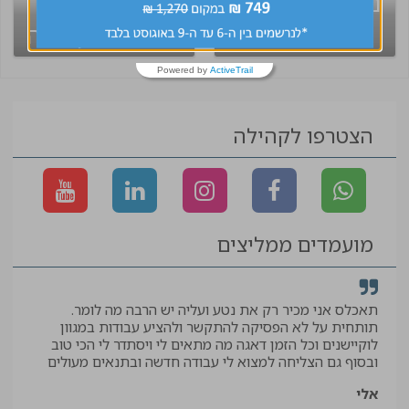
נשמח לפגוש גם
קיבלת קסדה?
אתכם!
המסלול לקריירה
שלך מתחיל עכשיו!
Powered by
ActiveTrail
הצטרפו לקהילה
מועמדים ממליצים
תאכלס אני מכיר רק את נטע ועליה יש הרבה מה לומר.
קיב
תותחית על לא הפסיקה להתקשר ולהציע עבודות במגוון
תודה
לוקיישנים וכל הזמן דאגה מה מתאים לי ויסתדר לי הכי טוב
יאיר
ובסוף גם הצליחה למצוא לי עבודה חדשה ובתנאים מעולים
עוזר
אלי