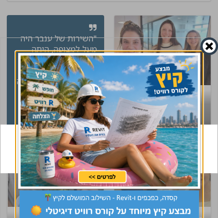
"השירות של ענבר היה
מעל למצופה, היתה
זמינה לכל שאלה , גם
לבדוק שהכל מתקדם
בקצב הרצוי מול החברה
, אני ממש מרוצה תודה
רוצים גם ביקור
רבה לענבר"
לירן
במשרד?
מנהל לוגיסטי