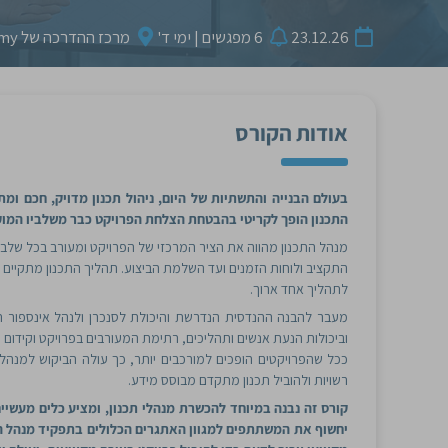
23.12.26
6 מפגשים | ימי ד'
מרכז ההדרכה של CivilEng Academy, פארק אפק, ראש העין
אודות הקורס
בעולם הבנייה והתשתיות של היום, ניהול תכנון מדויק, חכם ומ
התכנון הופך לקריטי בהבטחת הצלחת הפרויקט כבר משלביו המו
מנהל התכנון מהווה את הציר המרכזי של הפרויקט ומעורב בכל שלבי 
התקציב ולוחות הזמנים ועד השלמת הביצוע. תהליך התכנון מתקיים 
לתהליך אחד ארוך.
מעבר להבנה ההנדסית הנדרשת והיכולת לסנכרן ולנהל אינספור תהלי
וביכולות הנעת אנשים ותהליכים, רתימת המעורבים בפרויקט וקידום 
ככל שהפרויקטים הופכים למורכבים יותר, כך עולה הביקוש למנהלי 
רשויות ולהוביל תכנון מתקדם מבוסס מידע.
קורס זה נבנה במיוחד להכשרת מנהלי תכנון, ומציע כלים מעשיים, 
יחשוף את המשתתפים למגוון האתגרים הכלולים בתפקיד מנהל הת