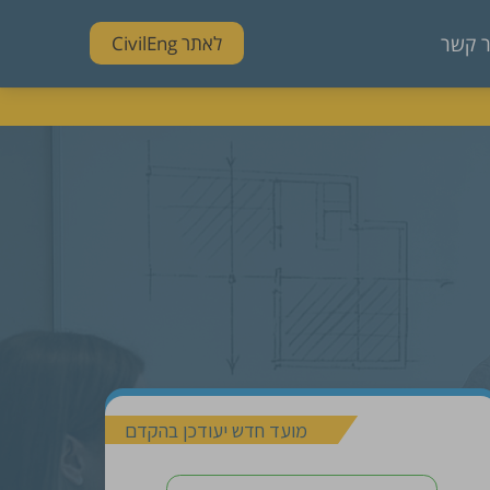
ר קשר
לאתר CivilEng
מועד חדש יעודכן בהקדם