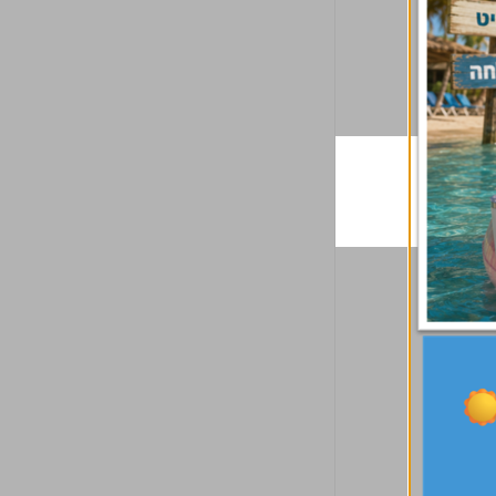
נרשמתי, ציפיתי לקבל קורס קטן
זה כבר קורס שלישי שהאירגון שלי
עניין. בפועל, קיבלתי הרבה יותר
מבצע דרך המכללה וכל הקורסים
ים, שיטות ומתודולוגיות, וכל
הם מאוד ממוקדים, עם תוכן מאוד
גש היה מעניין, מעורר מחשבה,
רלוונטי לשטח, מאוד פרקטי. צוות
גיש אנשים מדיסציפלינות שונות,
מרצים מקצועי מאוד!
ציף נושאים שונים, הן מבחינת
רצה והן מבחינת הדיונים ושיתוף
דע הקהילתי-קבוצתי. לדעתי
ורס השיג את המטרות שלו לגמרי.
 פנצר
הל תחום מידע הנדסי, חוצה
נטלי מזור
ראל
מנהלת תכנון, בר ביצוע