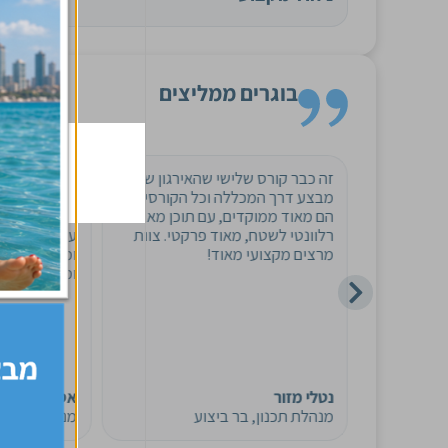
בוגרים ממליצים
 קורס קטן
זה כבר קורס שלישי שהאירגון שלי
וואו, קורס חש
הרבה יותר
מבצע דרך המכללה וכל הקורסים
שבתפקיד כבר
ת, וכל
הם מאוד ממוקדים, עם תוכן מאוד
סדר בראש, פ
ר מחשבה,
רלוונטי לשטח, מאוד פרקטי. צוות
עבודה נוספי
נות שונות,
מרצים מקצועי מאוד!
ומעבירה את ה
 מבחינת
ומקצועית.
ים ושיתוף
לדעתי
שלו לגמרי.
 חוצה
נטלי מזור
אסתי רובינשט
מנהלת תכנון, בר ביצוע
מנהלת תכנון,