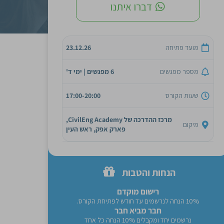
דברו איתנו
מועד פתיחה
23.12.26
מספר מפגשים
6 מפגשים | ימי ד'
שעות הקורס
17:00-20:00
מרכז ההדרכה של CivilEng Academy,
מיקום
פארק אפק, ראש העין
הנחות והטבות
רישום מוקדם
10% הנחה לנרשמים עד חודש לפתיחת הקורס.
חבר מביא חבר
נרשמים יחד ומקבלים 10% הנחה כל אחד