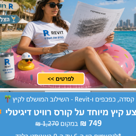
וב מאוד גם למי
קורס מעולה, מרצה מעולה
כש
 הרבה זמן. עושה
ומ
ותח את הראש לסדרי
כל
ם. ענת מהממת
מפ
חומר בצורה חווייתית
מפ
וה
המ
הי
הק
נטליה פטרוב
דן
יין
מנהלת פרויקטים, תגל ניהול
מנ
 קטה יזמות
פרויקטים
יש