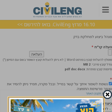
16.10 מרוץ CivilEng. בואו להירשם >>
מנהל ביצוע למחלקת בדק
העלה קו"ח
*
מומלץ להעלות קובץ בפורמט Word | לא ניתן להעלות קובץ השמור בשם עם הסימן (")
גודל קובץ מירבי:
2 MB
סיומות קובץ מותרות:
pdf doc docx
*
נשמח לשמור איתך על קשר במייל. ובכל מקרה, תמיד ניתן להסיר את
עצמך מרשימת התפוצה.
לקריאת
תקנון האתר
כיצד הגעת אלינו?