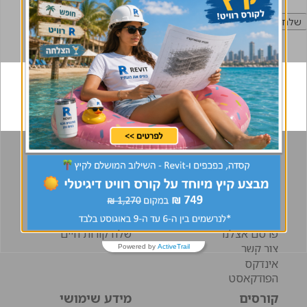
אודות
דרושים
אודות
לוח דרושים
פעילויות
מידע למועמדים
תקנון האתר
מידע למעסיקים
הצהרת נגישות
חבר מביא חבר
פרסם אצלנו
שלח קורות חיים
צור קשר
Powered by
ActiveTrail
אינדקס
הפודקאסט
קורסים
מידע שימושי