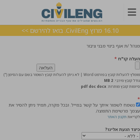
16.10 מרוץ CivilEng. בואו להירשם >>
מנהל /ת אגף בינוי מבני ציבור
העלה קו"ח
*
מומלץ להעלות קובץ בפורמט Word | לא ניתן להעלות קובץ השמור בשם עם הסימן (")
גודל קובץ מירבי:
2 MB
סיומות קובץ מותרות:
pdf doc docx
*
נשמח לשמור איתך על קשר במייל. ובכל מקרה, תמיד ניתן להסיר את
עצמך מרשימת התפוצה.
לקריאת
תקנון האתר
כיצד הגעת אלינו?