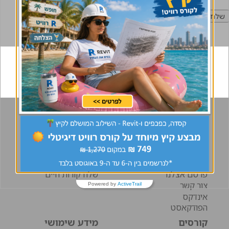
אודות
דרושים
אודות
לוח דרושים
פעילויות
מידע למועמדים
תקנון האתר
מידע למעסיקים
הצהרת נגישות
חבר מביא חבר
פרסם אצלנו
שלח קורות חיים
צור קשר
Powered by
ActiveTrail
אינדקס
הפודקאסט
קורסים
מידע שימושי