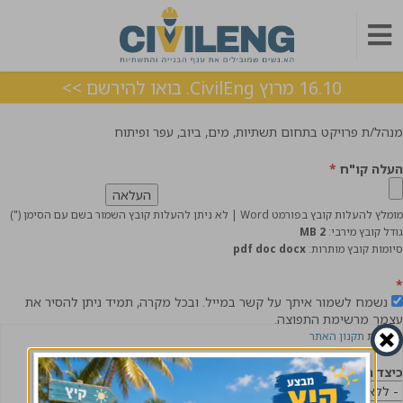
16.10 מרוץ CivilEng. בואו להירשם >>
מנהל/ת פרויקט בתחום תשתיות, מים, ביוב, עפר ופיתוח
העלה קו"ח
*
מומלץ להעלות קובץ בפורמט Word | לא ניתן להעלות קובץ השמור בשם עם הסימן (")
גודל קובץ מירבי:
2 MB
סיומות קובץ מותרות:
pdf doc docx
*
נשמח לשמור איתך על קשר במייל. ובכל מקרה, תמיד ניתן להסיר את
עצמך מרשימת התפוצה.
לקריאת
תקנון האתר
כיצד הגעת אלינו?