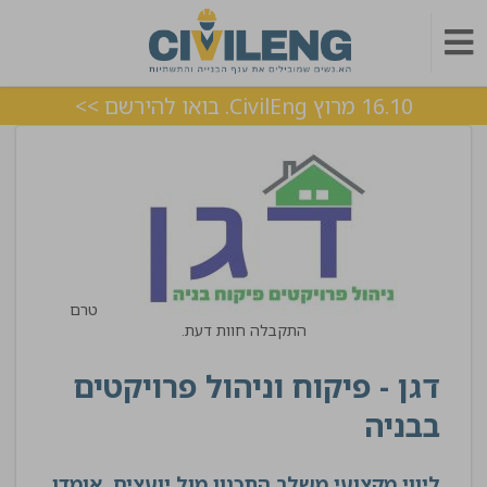
16.10 מרוץ CivilEng. בואו להירשם >>
טרם
התקבלה חוות דעת.
דגן - פיקוח וניהול פרויקטים
בבניה
ליווי מקצועי משלב התכנון מול יועצים. אומדן