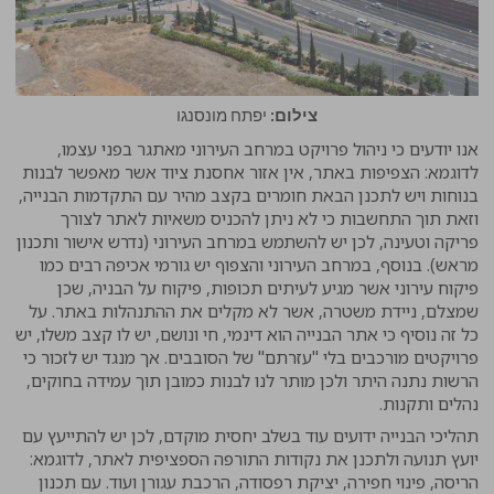
צילום:
יפתח מונסנגו
אנו יודעים כי ניהול פרויקט במרחב העירוני מאתגר בפני עצמו,
לדוגמא: הצפיפות באתר, אין אזור אחסנת ציוד אשר מאפשר לבנות
בנוחות ויש לתכנן הבאת חומרים בקצב מהיר עם התקדמות הבנייה,
וזאת תוך התחשבות כי לא ניתן להכניס משאיות לאתר לצורך
פריקה וטעינה, לכן יש להשתמש במרחב העירוני (נדרש אישור ותכנון
מראש). בנוסף, במרחב העירוני והצפוף יש גורמי אכיפה רבים כמו
פיקוח עירוני אשר מגיע לעיתים תכופות, פיקוח על הבניה, שכן
שמצלם, ניידת משטרה, אשר לא מקלים את ההתנהלות באתר. על
כל זה נוסיף כי אתר הבנייה הוא דינמי, חי ונושם, יש לו קצב משלו, יש
פרויקטים מורכבים בלי "עזרתם" של הסובבים. אך מנגד יש לזכור כי
הרשות נתנה היתר ולכן מותר לנו לבנות כמובן תוך עמידה בחוקים,
נהלים ותקנות.
תהליכי הבנייה ידועים עוד בשלב יחסית מוקדם, לכן יש להתייעץ עם
יועץ תנועה ולתכנן את נקודות התורפה הספציפית לאתר, לדוגמא:
הריסה, פינוי חפירה, יציקת רפסודה, הרכבת עגורן ועוד. עם תכנון