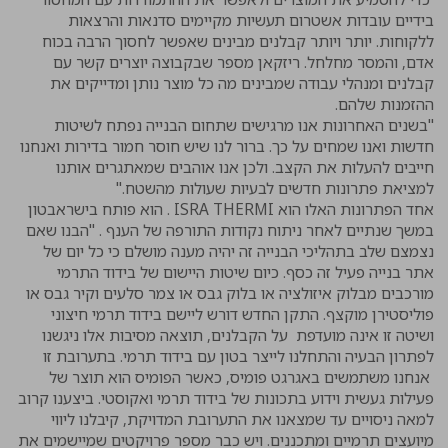
בידיים עובדות אשטרום תעשיות מקיימים סדנאות והרצאות
ללקוחות. יותר ויותר קבלנים מבינים שאפשר לחסוך הרבה בכוח
אדם, והמסר מחלחל. ריזקאן מספר שבקבוצה יוצרים קשר עם
קבלנים ומנהלי עבודה שמבינים מה כל מוצר נותן ומדייקים את
ההזמנות שלהם.
"בשנים האחרונות אנו מרגישים שתחום הבנייה נפתח לשיטות
חדשות ואנו שמחים על כך. ברור לנו שיש חוסר חמור בדירות ואנחנו
חייבים להעלות את הקצב. ולכן אנו אוהבים שמאתגרים אותנו
למציאת פתרונות חדשים לבעיות שעולות מהשטח."
אחד הפתרונות האלו הוא ISRA THERMI . הוא פותח בישראבטון
במשך שנתיים לאחר ניתוח נקודות התורפה של הענף . "הבנו שאם
נצמצם שלב בתהליכי הבנייה זה יהיה מענה מושלם כי כל יום של
אתר בנייה פעיל זה כסף. כיום שיטות היישום של בידוד התרמי
מורכבים מבלוק איזולציה או בלוק גבס או צמר סלעים וקיר גבס או
פוליסטירן מוקצף. התקן החדש דורש ליישם בידוד תרמי חיצוני
ושיטה זו אינה מועדפת על הקבלנים, תוצאה מסיבות אלו ניגשנו
לפתרון הבעיה והתחלנו לייצר בטון עם בידוד תרמי. בתערובת זו
אנחנו משתמשים באגרגט פומיס, כאשר הפומיס הוא תוצר של
פעילות געשית וידוע בתכונות של בידוד תרמי ואקוסטי. ביצענו קרוב
למאה ניסויים עד שמצאנו את התערובת המדויקת, קיבלנו ליווי
מיועצים תרמיים ומתכננים. ויש כבר מספר פרויקטים שמיישמים את