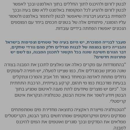
לבטון לזרום ולהיכנס לתוך החללים בתוך האלמנט ובכך לאפשר
לבטון לזרום ולהגיע לכל המקומות באלמנט ללא שום בעיה ובכך
להפחית בביצוע ויברציה שיאפשר לבטון להתפזר באלמנט ולשמור
עליו הומוגני, פיתוחים אלה של בטונים חכמים ביחד עם המוספים
הנכונים יאפשרו הפחתה בידיים עובדות.
מעבר לבנייה המוכרת, יש היום בעיה של שטחים וצפיפות בישראל
והבנייה כיום במגמה של לבנות מגדלים חלק מהם גורדי שחקים,
דבר הגורם חשיבה שונה בכל הקשור לתכנון המבנה, גם לשם יש
פתרונות חדשים?
"בהתמודדות עם מקרים כאלה אנו נאלצים לתכנן את המבנה בצורה
שונה מכיוון שבמגדלים אלו, כמו שציינו למעלה, יש חפירה לעומקים
גדולים מתחת לאדמה ובמיוחד באזור תל אביב והמרכז ונתקלים
בבעיות מורכבות כמו מי תהום, קרקע בעייתית, הרכבת התחתית
וכו'. "כיום יש מוצרים שיודעים לתת מענה לאיטום שמגיע בתוך
הבטון ויודע לשפר את איכות הבטון, טכנולוגיה הנקראת איטום
קריסטלי.
"הטכנולוגיה מייצרת ראקציה כתוצאה מחדירת מים שמתפתחים
מסדקים נימים ומיקרוסקופים שמתרחשים בתוך הבטון, הקריסטלים
ממלאים את הסדקים ובכך סוגרים ואוטמים את המים להיכנס
למבנה.