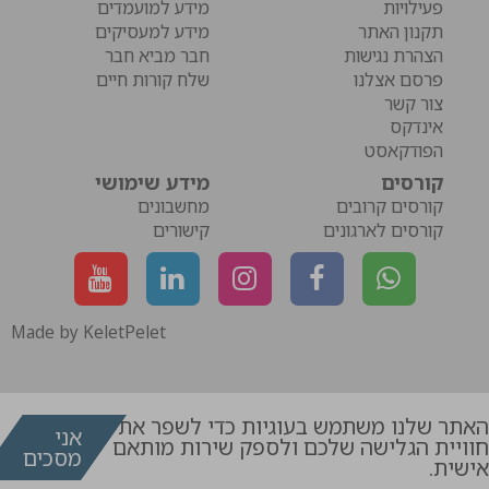
פעילויות
מידע למועמדים
תקנון האתר
מידע למעסיקים
הצהרת נגישות
חבר מביא חבר
פרסם אצלנו
שלח קורות חיים
צור קשר
אינדקס
הפודקאסט
קורסים
מידע שימושי
קורסים קרובים
מחשבונים
קורסים לארגונים
קישורים
Made by KeletPelet
האתר שלנו משתמש בעוגיות כדי לשפר את
אני
חוויית הגלישה שלכם ולספק שירות מותאם
מסכים
דרושים
קורסים
אישית.