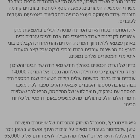
לדברי מנכ"ל משרד השיכון, להצעה הזו יש התנגדות גורפת מצד כל
משרדי הממשלה המעורבים. כמענה נוסף למחסור בעובדים קודמה
תוכנית עידוד תעסוקה בענפי הבנייה והחקלאות באמצעות מענקים
לעובדים.
את המחסור בכוח האדם המדינה מנסה להשלים באמצעות מתן
אישורים לקבלנים לעבוד כתאגידי כוח אדם ולגייס עובדים זרים
באופן עצמאי ללא תיווך המדינה. המדינה והתאחדות הקבלנים בוני
הארץ גם מכשירות עובדים בהודו ובסרי לנקה אבל קצב הגעתם
איטי מדי והמספרים שלהם נמוכים.
בדיון של ועדת הכספים במהלך חודש מאי הודה שר הבינוי והשיכון
יצחק גולדקנופף כי מתחילת המלחמה נכנסו אל המדינה 14,000
עובדים זרים בלבד. מהשטח עולים קולות הטוענים שגם המספר הזה
גבוה בהרבה ממספר העובדים שבאמת הגיע. מעבר לכך, משבר
המסחר עם טורקיה, תוצר לוואי של המלחמה, הביא לכך שעלויות
חומרי הגלם הולכים ועולים, מה שמשפיע באופן דרמטי על עלויות
הבינוי.
גיא חיימוביץ'
, סמנכ"ל השיווק והמכירות של אשטרום תעשיות,
טוען שהמחסור בעובדים מאיים על יציבות הענף ומשפיע באופן ניכר
על הכלכלה הישראלית. "המלחמה הובילה להיעדרותם של כ-65,000