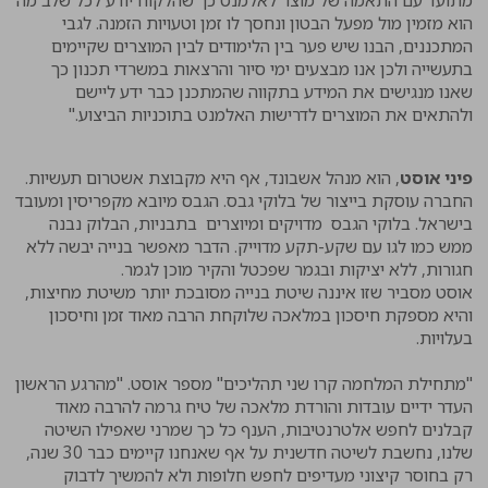
מתועד עם התאמה של מוצר לאלמנט כך שהלקוח יודע לכל שלב מה
הוא מזמין מול מפעל הבטון ונחסך לו זמן וטעויות הזמנה. לגבי
המתכננים, הבנו שיש פער בין הלימודים לבין המוצרים שקיימים
בתעשייה ולכן אנו מבצעים ימי סיור והרצאות במשרדי תכנון כך
שאנו מנגישים את המידע בתקווה שהמתכנן כבר ידע ליישם
ולהתאים את המוצרים לדרישות האלמנט בתוכניות הביצוע."
פיני אוסט
, הוא מנהל אשבונד, אף היא מקבוצת אשטרום תעשיות.
החברה עוסקת בייצור של בלוקי גבס. הגבס מיובא מקפריסין ומעובד
בישראל. בלוקי הגבס מדויקים ומיוצרים בתבניות, הבלוק נבנה
ממש כמו לגו עם שקע-תקע מדוייק. הדבר מאפשר בנייה יבשה ללא
חגורות, ללא יציקות ובגמר שפכטל והקיר מוכן לגמר.
אוסט מסביר שזו איננה שיטת בנייה מסובכת יותר משיטת מחיצות,
והיא מספקת חיסכון במלאכה שלוקחת הרבה מאוד זמן וחיסכון
בעלויות.
"מתחילת המלחמה קרו שני תהליכים" מספר אוסט. "מהרגע הראשון
העדר ידיים עובדות והורדת מלאכה של טיח גרמה להרבה מאוד
קבלנים לחפש אלטרנטיבות, הענף כל כך שמרני שאפילו השיטה
שלנו, נחשבת לשיטה חדשנית על אף שאנחנו קיימים כבר 30 שנה,
רק בחוסר קיצוני מעדיפים לחפש חלופות ולא להמשיך לדבוק