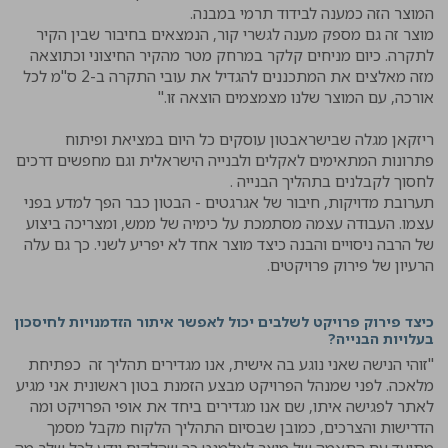
המוצר הזה כמענה לבידוד תרמי במבנה.
מוצר זה גם מספק מענה לגשרי קור, הנמצאים בחיבור שבין הקיר
לתקרה. כיום מניחים קלקר במרחק מטר מהקיר החיצוני וכתוצאה
מזה מאלצים את המתכננים להגדיל את עובי התקרה ב-2 ס"מ לכל
אורכה, עם המוצר שלנו מצמצמים הוצאה זו."
ריזקאן מגלה שבישראבטון עוסקים כל היום במציאת ופיתוח
פתרונות המתאימים לאקלים ולבנייה הישראלית וגם מחפשים דרכים
לחסוך לקבלנים בתהליך הבנייה .
תערובת מדויקות, חיבור של אגרגטים - הבטון כבר הפך למדע בפני
עצמו. העבודה עצמה מסתמכת על כימיה של ממש, ומצריכה ביצוע
של הרבה ניסויים והבנה כיצד מוצר אחד לא יפריע לשני. כך גם עלה
הרעיון של פירוק פרויקטים.
כיצד פירוק פרויקט לשלבים יכול לאפשר איתור הזדמנויות לחיסכון
בעלויות הבנייה?
"זוהי הנישה שאני נוגע בה אישית, אנו מגדירים תהליך זה כפתיחת
מלאכה. לפני שמנהל הפרויקט מבצע הזמנת בטון ראשונית אני מגיע
לאתר לפגישה איתו, שם אנו מגדירים ביחד את אופי הפרויקט ומה
הדרישות והצרכים, כמובן שבסיום התהליך הלקוח מקבל מסמך