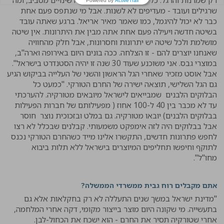
Powered by
ActiveTrail
שרגילים ועובד - מעדיפים לא לשנות. אבל מי שנתפס פעם אחת
כבר לא יכול להיגמל, כמו שאמר מאיר אריאל. ברגע שאתה עובד
בשיטה חדשה ויעילה פעם אחת אתה מבין את היתרונות. אין שיטה
מושלמת ולכל שיטה יש יתרונות וחסרונות, אבל חלק מהחוויה
שאנחנו יוצרים להם - זו הצלחה. ככה בונים היום באירופה וארה"ב,
במוצרי גבס. אני משוכנע שעוד 30 שנה זו יהיה הסטנדרט בישראל".
אבל אוסט מזכיר שאחרי הגל הראשון והשני של העלייה בביקוש הגיע
גם הגל השלישי, תוצאה ישירה של החרם הטורקי. "כמעט כל
הבלוקים הלבנים שמבייאים לישראל מיובאים מטורקיה. להערכתי
עד לא מכבר בין 40 ל-100 אחוז ( מפעילותם של חברות הפעילות
בבלוקים הלבנים) יובאו מטורקיה. גם במלט ובזכוכית נוצר חוסר
אבל בבלוקים היה לזה אימפקט משמעותי. קבלנים שבכלל לא רצו
לחפש פתרונות חדשים, התקשרו אלינו מייד כשהחרם הטורקי נכנס
לתוקף וחיפשו תחליפים המיוצרים בישראל ללא תלות ביבוא
מחו"ל".
אתם מקבלים רוח גבית ממשרדי הממשלה?
"מדינת ישראל במשך שנים התעללה לא רק בחקלאות אלא גם
בתעשייה. מי שקונה היום מוצר בייצור מקומי, דקה אחרי המלחמה,
אחרי שטורקיה תסיר את החרם - הוא ישכח את הכחול-לבן.