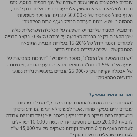
עובדים פלסטינים שהיוו עמוד השדרה של ענף הבנייה. בנוסף, גיוס
נרחב למילואים הוציא מהשוק אלפי עובדים ישראלים. נכון להיום,
הענף סובל ממחסור של כ-50,000 עובדים. זהו פער משמעותי
המהווה כ-20% מכוח העבודה הכולל בענף טרום המלחמה".
חיימוביץ' מסביר שלדבר יש השפעה על הכלכלה הישראלית כולה
שכן ההאטה בקצב הבנייה מצביעה על ירידה של 30% בקצב הבנייה
למגורים, ומנגד גידול של 15-20% בעלויות הבנייה. התוצאה
המתבקשת - עלייה עתידית במחירי הדיור.
"יש גם השפעה על התמ"ג", מספר חיימוביץ'. "הערכות מצביעות על
פגיעה של כ-1.5% בתמ"ג כתוצאה מהאטה בענף הבנייה, וצמיחתה
של אבטלה עקיפה שכן כ-25,000 עובדים בתעשיות נלוות נפגעו
כתוצאה מההאטה."
המדינה עושה מספיק?
"המדינה מצידה מנסה להתמודד עם המצב ע"י הגדלת מכסות
עובדים זרים בעיקר מהודו, אשר לצערנו לא הגיעו עם ידע וניסיון
ומועסקים כיום בעיקר כעובדי ניקיון באתר. ישנן עוד תוכניות עבודה
להבאת 20,000 עובדים נוספים, יעד להכשרת 10,000 ישראלים
לעבודה בענף תוך 6 חודשים וקידום מענקים של עד 15,000 ש"ח
לעובדים ישראלים חדשים בענף."