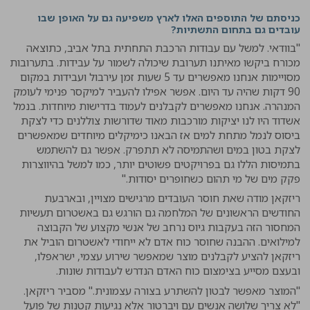
כניסתם של התוספים האלו לארץ משפיעה גם על האופן שבו
עובדים גם בתחום התשתיות?
"בוודאי. למשל עם עבודות הרכבת התחתית בתל אביב, כתוצאה
מכורח ביקשו מאיתנו תערובת שיכולה לשמור על עבידות. בתערובות
מסויימות אנחנו מאפשרים עד 5 שעות זמן עירבול ועבידות במקום
90 דקות שהיה עד היום. אפשר אפילו להעביר למיקסר פנימי לעומק
המנהרה. אנחנו מאפשרים לקבלנים לעמוד בדרישות מיוחדות. בנמל
אשדוד היו לנו יציקות מורכבות מאוד שדורשות צוללנים כדי לצקת
ביסוס לנמל מתחת למים אז הבאנו כימיקלים מיוחדים שמאפשרים
לצקת בטון במים ושהתמיסה לא תתפרק. אפשר גם להשתמש
בתמיסות הללו גם בפרויקטים פשוטים יותר, כמו למשל בהיווצרות
פקק מים של מי תהום כשחופרים יסודות."
ריזקאן מודה שאת חוסר העובדים מרגישים מצויין, ובארבעת
החודשים הראשונים של המלחמה גם הורגש גם באשטרום תעשיות
המחסור הזה בעקבות גיוס נרחב של אנשי מקצוע של הקבוצה
למילואים. ההבנה שחוסר כוח אדם לא ייחודי לאשטרום הוביל את
ריזקאן להציע לקבלנים מוצר שמאפשר שירוע עצמי, ישראפלו,
ובעצם מסייע בצימצום כוח האדם הנדרש לעבודות שונות.
"המוצר מאפשר לבטון להשתרע בצורה עצמונית." מסביר ריזקאן.
"לא צריך שלושה אנשים עם ויברטור אלא נגיעות קטנות של פועל