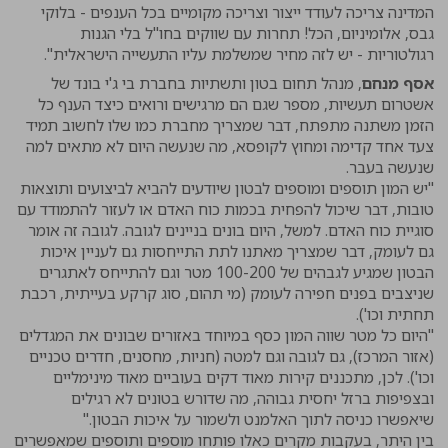
המדינה צריכה לעודד ייצור וצריכה מקומיים בכל הענפים - בלוקי
גבס, אלומיניום, הכל! תחרות עם שווקים בחו"ל בלי הגנות
רגולטוריות - יש לזה מחיר שמשלמת עליו התעשייה הישראלית".
אסף מנחם
, מנהל תחום בטון ותשתיות בחברת בי ג'י בונד של
אשטרום תעשיות, מספר שגם הם מרגישים ורואים כיצד הענף כל
הזמן משתנה מתפתח, דבר שמצריך מחברת כמו שלו לחשוב תמיד
צעד אחד קדימה ומחוץ לקופסא, מה שנעשה היום לא מתאים למה
שנעשה בעבר.
"יש המון תוספים ומוספים לבטון שיודעים להביא לביצועים ותוצאות
טובות, דבר שיכול להפחית בכמות כוח האדם או לעזור להתמודד עם
סוגיית כוח האדם. למשל, היום בונים בניינים לגובה. לגובה זה אומר
גם לעומק, דבר שמצריך מאתנו לתת התייחסות גם לעניין איכות
הבטון שמגיע לגבהים של 100-200 מטר וגם להתייחס לאתגרים
שניצבים בפנים חפירה לעומק (מי תהום, סוג קרקע בעייתית, רכבת
תחתית וכו').
"היום כל מטר שווה המון כסף במיוחד באזורים שבונים את המגדלים
(אזור המרכז), גם לגובה וגם למטה (חניות, מחסנים, חדרים טכניים
וכו'). לכן, מתכננים קירות מאוד דקים בעוביים מאוד מינימליים
ובצפיפות ברזל יחסית גבוהה, מה שדורש בטונים לא רגילים
שיאפשרו כניסה לתוך האלמנט ולשמור על איכות הבטון."
בין היתר, בעקבות מקרים כאלו פותחו מוספים ותוספים שמאפשרים