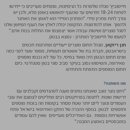
חיימוביץ' מגלה שלמרות כל הניסיונות, מומחים מעריכים כי יידרשו
לפחות 18-24 חודשים עד שהענף יתאושש באופן מלא, ולכן יש
צורך לתת פתרון מידי. "הפתרון המיידי הוא לאמץ את האתגר
ולהפוך אותו להזדמנות. התקופה יכולה לאלץ את הענף המיושן שלנו
לסגל מוצרים ושיטות עבודה אשר יצמצמו את התלות בכוח אדם."
לטעמו של חיימוביץ' הפתרון - נמצא בבטון.
חנן ריזקאן
, מנהל תחום מוצרים ייעודיים ופתרונות חכמים
בישראבטון, חברת בת של אשטרום תעשיות, מספר שעד לפני כמה
שנים תחום הבטון היה מאוד בסיסי, כל עוד לא נכנסו מוספים
מאירופה, והשימוש נסוב בעיקר סביב סוגי בטון סטנדרטי. כיום
תחום המוספים התפתח והתחדש.
מה השתנה?
"היום נוצר מצב שאנחנו נותנים מענה למהנדסים וקבלנים עם
דרישות שונות. לדוגמה בפרויקטים רבים מחליטים לצמצם את עובי
העמודים ונוצר ליזם יותר שטח מסחר בקומות וזה בזכות מוספים
ותוספים לבטון. בנוסף ההכרה של התקן האירופאי בישראל פתח
אפשרויות נוספות . גם האדריכלים מעדיפים שאין להם עמודים
בומבסטיים באמצע המבנה."