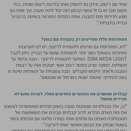
אחד עם ריטוט, וניתן גם להזמין אותו בדרגות ריטוט שונות. בכל
מקום שבו יש ברזל צפוף הבטון הזה יכול לתת מענה, וכך אתה גם
מונע חדירות מים למבנה, אחת נקודות התורפה בשיטת ברנוביץ'
ובנייה בתבניות."
הפתרונות הללו מסייעים רק בעבודה עם בטון?
"לא, הפתרונות גם מגיעים לתשתית לריצוף, יש לנו תערובות
מיוחדות במשקל נמוך יותר להפחתת עומס על הבניין. ניתן לקבל
ISRA MEDA LIGHT המיועד לתשתית לריצוף - הגנה וכיסוי על
תשתיות. המוצר מגיע כחומר רטוב אשר יוצקים אות על רצפת
המבנה ולאחר הייבוש מקבלים הגנה צמנטית על תשתיות שיטה זו
באה להחליף שיטות ישנות כמו חול או שומשום".
קבלנים מאמצים את החומרים החדשים האלו, למרות שהם לא
מכירים אותם?
"כן, אלו טכנולוגיות שנותנות מענה באופן מדהים ומאפשרות לצמצם
את כוח האדם הנדרש. לרוב קבלנים מבינים את המשמעות של
הטכנולוגיה ואנחנו גם מלווים אותו בצורה מלאה עם טכנולוג צמוד
בשטח שבוחן את הבטון ומאשר אותו ליציקה."
כדי להטמיע את המוצרים ולאפשר את ההתמודדות עם המחסור