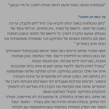
"טכנולוגיה חכמה כזאת יודעת להיות פעילה לאורך כל חיי הבטון."
עד כמה זה חשוב?
"כיום טכנולוגיה כזאת יכולה להביא ערך גדול ליזם ולקבלן. צריכה
נמוכה של חומר, היישום קל ומהיר, אין פחתים, יש ליווי צמוד של
טכנולוג מטעם החברה לאורך כל היישום של החומר וכמובן חוסכת
המון זמן בלוחות הזמנים של הפרויקט דבר שמפחית משמעותית את
הכוח אדם באתרים."
אסף מסביר שהיום קיימים כמה אופני איטום קונבנציונלי והשכיחים
הם בטון בהתזה או לחילופין יריעות. שתי השיטות, שהן מצוינות
וטובות, מצריכות ידיים עובדות, זמן והכנות טובות.
"בשביל לסייע ולעזור ללקוח אנחנו יושבים איתו ביחד ומתכננים
איתו את שלבי הביצוע בפרויקט, יש לנו מחלקה שלמה שמתעסקת
רק בתחום הזה, כמובן אנחנו לא מתפשרים על איכות העבודה
והמוצר, דורשים ובודקים שעובדים לפי המפרטים והנחיות היצרן של
החומרים. שיטה זאת מקדמת את הקבלן ולא מפריעה לא להמשיך
להתקדם בפרויקט. יצקת? האלמנט אטום.
מה שיפה, כמו שציינו בהתחלה, זה שהמערכת לא מתיישנת, פעילה
לכל החיים, ובמידה ותהיה חדירה של מים בעתיד - החומר יטפל
ויסגור את הסדק (מפחית בשיקומי בטון והתעסקות עם תקלות