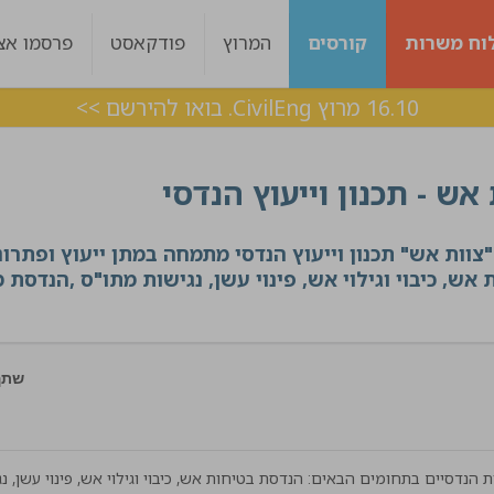
וח משרות
קורסים
המרוץ
פודקאסט
פרסמו אצל
16.10 מרוץ CivilEng. בואו להירשם >>
 אש - תכנון וייעוץ הנדסי
צוות אש" תכנון וייעוץ הנדסי מתמחה במתן ייעוץ ופתרו
אש, כיבוי וגילוי אש, פינוי עשן, נגישות מתו"ס ,הנדסת מי
שתף
 הנדסיים בתחומים הבאים: הנדסת בטיחות אש, כיבוי וגילוי אש, פינוי עשן, נג