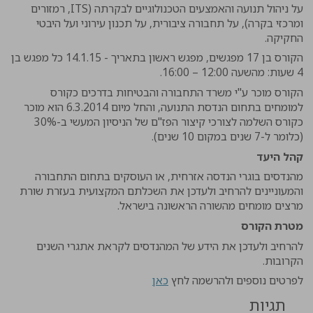
על ניהול תנועה והאמצעים הטכנולוגיים לבקרתה (ITS, רמזורים
ומרכזי בקרה), על תחבורה ציבורית, על תכנון עירוני ועל היבטי
החקיקה.
הקורס בן 17 מפגשים, מפגש ראשון בתאריך - 14.1.15 כל מפגש בן
4 שעות: מהשעה 12:00 – 16:00.
הקורס מוכר ע"י משרד התחבורה והבטיחות בדרכים כקורס
למומחים בתחום הנדסת התנועה, והחל מיום 6.3.2014 הוא מוכר
כקורס השלמה לצורכי קיצור הפז"ם של הניסיון המעשי ב-30%
(כלומר ל-7 שנים במקום 10 שנים).
קהל היעד
מהנדסים בוגרי הנדסה אזרחית, או העוסקים בתחום התחבורה
והמעוניינים להרחיב ולעדכן את השכלתם המקצועית בעזרת שורת
מרצים מומחים מהשורה הראשונה בישראל.
מטרת הקורס
להרחיב ולעדכן את הידע של המהנדסים לקראת אתגרי השנים
הקרובות.
לפרטים נוספים ולהרשמה לחץ
כאן
תגיות