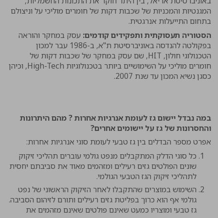
באוניברסיטת אריאל, בין היתר חוקר את התכונות החשמליות,
המגנטיות והמכניות של שכבות דקות של חומרים מוליכי על וניצולם
בתחום התייעלות אנרגטית.
הסטוריה תעסוקתית ותפקידים קודמים:
עסק במחקר והוראה
בפקולטה להנדסה באוניברסיטת ת"א, ב-1986 עבר למכון
הטכנולוגי חולון, HIT, שם עסק במחקר של שכבות דקות של
חומרים מוליכי על השימושיים ביותר בטכנולוגיות High-Tech, וכיהן
כסגן נשיא המכון עד שנת 2007.
במה נבדל יישום גז לעומת אנרגיות אחרות ? מהם היתרונות
והחסרונות של גז על יישומים אחרים?
אפרט מספר הבדלים בין גז טבעי לעומת סוגי אנרגיות אחרות:
כל סוגי הדלק המתקבלים מנפט גולמי עוברים תהליכי זיקוק
שונים הפולטים גזים רעילים ומזהמים מאוד את סביבתם יחסית
לתהליכי זיקוק הגז הטבעי הגולמי.
השימוש במוצרים שהתקבלו לאחר הזיקוק הראשוני של נפט
גולמי אף הוא כרוך בפליטת גזים רעילים ותורם לזיהום הסביבה.
גז טבעי ומוצריו כמעט שאינם פולטים שאינם מזהמים את