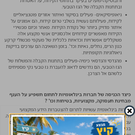
ורובוטיקה-פועלים בעיקר בתחומי הקידוח, על האסדות
ובתחנות הקבלה של הגז הטבעי.
גיאופיסיקאים- פעילים בסיקור ואיתור אזורים פוטנציאליים
לקידוח, פעילותם נעשית בשלבי טרום קידוח, הם אמונים על
איתור מדויק ביותר של נקודת הקידוח. מאחר וכיום מכשירי
הקידוח מאפשרים קידוחים אלכסוניים אנשי מקצוע אלה
משקללים אפשרויות וכדאיות כלכלית של מעקפי מכשולי קרקע
כגון הרים, נחלים, גאיות וכד'. בזמן השאיבה הם עורכים בדיקות
גיאולוגיות תקופתיות.
מהנדסי והנדסאי כימיה-פעילים בתחנות הקבלה והמשלוח של
הגז הטבעי, הם נדרשים לדאוג להעברת גז טבעי נקי מספיחים
כלשהם אל הצרכן.
כיצד הכניסה של חברות בינלאומיות לתחום תשפיע על הענף
מבחינת תעסוקה, מקצועיות, בטיחות וכו' ?
חברות בינלאומית עשויות לתרום להצטברות הידע המקצועי
ולאפשר בניית תשתיות אשר באופן טבעי תגדיל את שוק התעסוקה.
עם זאת חייב הרגולטור לדרוש את קיום תנאי הבטיחות המקובלים
במיוחד את קיומם של סריקות גיאולוגיות וניתוחם לאור העובדה
שכל האזור רגיש לרעידות אדמה עקב הקרבה לשבר הסורי -