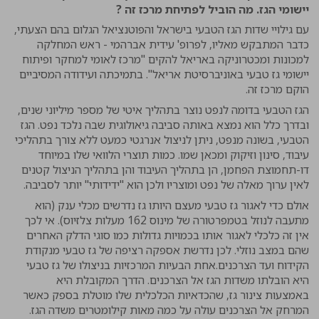
יישומי הגז. מה הוביל לפתיחת מרכז זה ?
עם גילויי שדות הגז הטבעי בישראל והפוטנציאל הגלום בהם הצעתי,
כדבר המתבקש מאליו, לפרופ' עידית אברהמי - ראש המחלקה
למכונות ומכטרוניקה באריאל להקים "מרכז לאומי למחקר ופיתוח
יישומי גז טבעי באוניברסיטת אריאל". בתמיכתה ועידודה המסיביים
הוקם מרכז זה.
הגז הטבעי בדומה לנפט נוצר בתהליך איטי של מספר מיליוני שנים,
ובדרך כלל הוא נמצא באותה סביבה גיאולוגית שבה נלכד נפט. הגז
הטבעי, בשונה מנפט, ניתן לניצול אנרגטי כמעט ללא צורך בתהליכי
עיבוד, סינון וזיקוק ומכאן שמו. כמות תוצרי הלוואי שלו במיוחד
דו-תחמוצת הפחמן, הן בתהליך העיבוד והן בתהליך הניצול קטנים
לאין ערוך מאלה של נפט ומוצריו ולכן הוא "ידידותי" יותר לסביבה.
אולם כדי לאגור גז טבעי מעצם היותו גז נדרשים מכלי ענק (הוא
מתעבה לנוזל בטמפרטורה של מינוס 162 מעלות צלזיוס). אי לכך
אין זה כלכלי לאגור אותו בכמויות גדולות כמו סוגי הדלק האחרים
שהם במצב נוזלי. לכן נדרשת אספקה רציפה של גז טבעי מנקודת
הקידוח ועד הצרכנים.אחת הבעיות המרכזיות בניצולו של גז טבעי
היא הובלתו משדות הגז אל הצרכנים. הדרך המקובלת היא
באמצעות צינור גז, שהכדאיות הכלכלית שלו מוטלת בספק כאשר
המרחק אל הצרכנים עולה על כמה מאות קילומטרים משדה הגז.