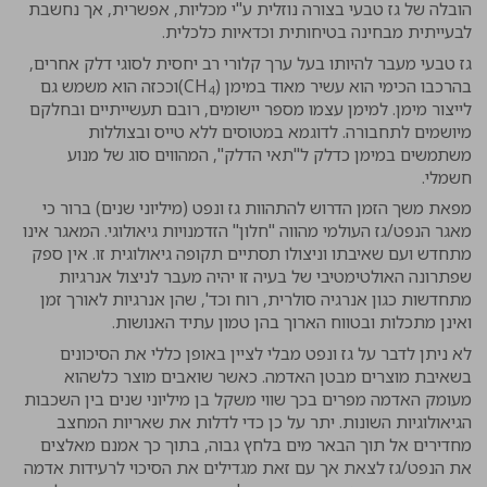
הובלה של גז טבעי בצורה נוזלית ע"י מכליות, אפשרית, אך נחשבת
לבעייתית מבחינה בטיחותית וכדאיות כלכלית.
גז טבעי מעבר להיותו בעל ערך קלורי רב יחסית לסוגי דלק אחרים,
בהרכבו הכימי הוא עשיר מאוד במימן (CH
)וככזה הוא משמש גם
4
לייצור מימן. למימן עצמו מספר יישומים, רובם תעשייתיים ובחלקם
מיושמים לתחבורה. לדוגמא במטוסים ללא טייס ובצוללות
משתמשים במימן כדלק ל"תאי הדלק", המהווים סוג של מנוע
חשמלי.
מפאת משך הזמן הדרוש להתהוות גז ונפט (מיליוני שנים) ברור כי
מאגר הנפט/גז העולמי מהווה "חלון" הזדמנויות גיאולוגי. המאגר אינו
מתחדש ועם שאיבתו וניצולו תסתיים תקופה גיאולוגית זו. אין ספק
שפתרונה האולטימטיבי של בעיה זו יהיה מעבר לניצול אנרגיות
מתחדשות כגון אנרגיה סולרית, רוח וכד', שהן אנרגיות לאורך זמן
ואינן מתכלות ובטווח הארוך בהן טמון עתיד האנושות.
לא ניתן לדבר על גז ונפט מבלי לציין באופן כללי את הסיכונים
בשאיבת מוצרים מבטן האדמה. כאשר שואבים מוצר כלשהוא
מעומק האדמה מפרים בכך שווי משקל בן מיליוני שנים בין השכבות
הגיאולוגיות השונות. יתר על כן כדי לדלות את שאריות המחצב
מחדירים אל תוך הבאר מים בלחץ גבוה, בתוך כך אמנם מאלצים
את הנפט/גז לצאת אך עם זאת מגדילים את הסיכוי לרעידות אדמה