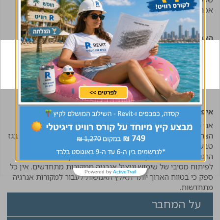
אפריקאי.
האם בעקבות גילוי מאגרי הגז בישראל תפחת התלות בנפט
בטווח הקרוב ?
אין ספק בכך. כבר היום קטנה במידה מסוימת התלות של ישראל
במקורות אנרגיה זרים. ברור למדי כי התלות במקורות אלה יקטן וילך
עם התרחבות ניצול מקורות הגז של המדינה.
איפה אתה רואה את ענף יישום הגז בעוד כמה שנים ?
אני מאוד מקווה שהשימוש בגז טבעי יתרחב עד כדי כך שגם
הצרכנים הפרטיים הקטנים כגון משקי בית ייהנו משימוש זול ונקי בגז
טבעי. עם זאת אני מצפה ומקווה כי בעזרת שיפור הכלכלה ישכיל
הרגולטור ביחד עם מקבלי ההחלטות לנתב חלק ממשאבים אלה
לפיתוח מסיבי של שימוש וניצול אנרגיה ממקורות מתחדשים. אין כל
Powered by
ActiveTrail
ספק כי בטווח הארוך יותר תאלץ האנושות לעבור למקורות אנרגיה
מתחדשות.
על המחבר