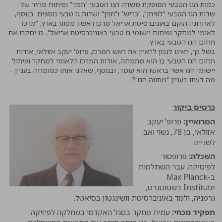
כמות הגז הטבעי המופקת משדה הגז הטבעי "תמר" ופיתוח מהיר של
שדות הגז הטבעי "לוויתן", "כריש" ו"תנין" ושדות גז טבעי נוספים. בנוסף,
לאחרונה הוקם באוניברסיטת אריאל מרכז ראשון מסוגו בארץ, "מרכז
לאומי למחקר ופיתוח יישומי גז טבעי באוניברסיטת אריאל", בו יחקרו את
תחום הגז הטבעי בארץ.
בשל כך, ראינו לנכון לראיין את ראש המרכז, פרופ' יעקב אזולאי, אודות
תחום הגז הטבעי בו הוא מתמחה, אודות המרכז הלאומי למחקר ופיתול
יישומי הגז אשר בראשו הוא עומד, ובנוסף, שאלנו אותו כמומחה בעניין -
מה דעתו בעניין "מתווה הגז"?
כרטיס ביקור
המרואיין:
פרופ' יעקב
אזולאי, בן 78, נשוי ואב
לשניים.
השכלה:
פרופסור
לפיסיקה. עבר השתלמות
ב-Max Planck
Institute בשטוטגרט,
גרמניה, ולמד באוניברסיטת וושינגטון בסיאטל.
תפקיד נוכחי:
עמית מחקר בסגל האקדמי במחלקה לפיזיקה