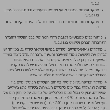
טבעי
מחקר ופיתוח הסבת מנועי שריפה בתעשייה ובתחבורה לשימוש
בגז טבעי.
מחקר ופתוח טכנולוגיות רובוטיות בתהליכי איתור וקידוח שדות
גז.
2. פיתוח כלים מקצועיים לטובת הדרג המחוקק בכל הקשור להובלה,
התחברות הצרכן ושימוש בגז טבעי.
3. מחקרים גיאופיסיקליים יסודיים במיפוי ושימור שדות גז. במיוחד יש
לבדוק את השפעת ממדי השאיבה והשינוי שדבר זה עלול ליצור בשיווי
המשקל העדין בן מיליוני שנים שקיים בין השכבות הגיאולוגיות
השונות. למניעת ולהקטנת הנזקים של תופעה זו יש לבצע סקרים
ובדיקות גיאולוגיות לא רק באזור הקידוח אלא אף לאורכו של צינור
ההובלה לפני קדוח ושאיבה ולאחר תחילת השאיבה.
4. מחקר ובדיקה גיאופוליטית בתחום הקשרים הבינלאומיים בין
מדינות הנושקות גבול מים כלכליים העשירות בשדות פוטנציאליים
אפשריים. יצוין כי גבול המים הכלכליים של מדינה, על פי חוק הים של
האו"ם, משתרע עד כ-370 ק"מ מקו החוף. כאשר המרחק בין קווי
חוף של מדינות שכנות קטן מ 740 ק"מ (כמו ישראל –קפריסין)
נקבע הגבול על פי הסכם ביניהן. גבול המים הטריטוריאליים של