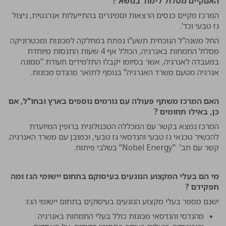
האםקיים מסלול לימוד בנושא ?
המרכז מקיים כנסים הרצאות וסמינרים בהתייעלות אנרגטית, ניצול
גז טבעי וכד'.
החל משנה"ל הנוכחית תשע"ו נפתח במחלקה למכונות ומכטרוניקה
מסלול התמחות באנרגיה, הכולל אף 4 שעות התנסות מיוחדת
במעבדה לאנרגיה, אשר בסיומו יקבלו התלמידים תעודת "ממונה
אנרגיה מטעם משרד האנרגיה" בנוסף לתואר מהנדס מכונות.
האם המרכז משתף פעולה עם גורמים נוספים בארץ ובחו"ל, אם
כן, באילו תחומים ?
המרכז נמצא בקשר עם המכללה הטכנולוגית ברופין המיועדת
להכשיר טכנאי גז טבעי והנדסאי גז טבעי, וכמובן עם משרד האנרגיה.
קשר עם חב' "Nobel Energy" בשלבי פיתוח.
מי הם בעלי המקצוע הנוגעים בעיסוקם בתחום יישומי הגז ומה
תפקידם ?
ישנם מספר בעלי מקצוע הנוגעים בעיסוקים בתחום יישומי הגז:
מהנדסי והנדסאי מכונות כולל בעלי התמחות באנרגיה