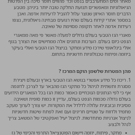
מאחר ומים המתערבבים בנפט וכד' מהווים חומר סיכה בין הפלטות
הגיאולוגיות ומאפשרים תנועת החלקה טובה יותר ביניהן. מטבע
הדברים חוסר האיזון שנוצר עלול להוביל לרעידות אדמה. ואכן
במספר אתרי קידוח בעולם שהיו רגועים מבחינה גיאולוגית, נצפו
רעידות אדמה לאחר תקופה מסוימת של שאיבה.
מאגרי הגז הטבעי בעולם גדולים למעלה מאשר פי מאה ממאגרי
הנפט כיום בעולם. הערכות ונתונים אלה ממחישים את הצורך בגוף
אולי בינלאומי שירכז מידע ומחקר בניצול הגז הטבעי ואולי בעיקר
ביוזמה ופיתוח טכנולוגיות חדשניות בתחום.
מהן המטרות שלשמן הוקם המרכז ?
1. ריכוז כל מידע אפשרי בנושא הגז הטבעי בארץ ובעולם ויצירת
מסגרת ותשתית לניהול כל מתקני הגז מהבאר עד לצרכן. לדוגמה
אף כי לפי הנתונים הנוכחיים כאמור כמות הגז בכל המאגרים הידועים
בעולם גדולה מכמות הנפט בעולם, עדיין זו כמות סופית ושאיבה
מסיבית ובזבזנית עלולה לדלדל את המקורות. יש צורך לערוך מעקב
מתמיד ולדווח על שנויים חריגים ועם זאת לפתח שיטות חדשניות
לניצול אנרגיות מתחדשות. לניצול יעיל ואפקטיבי של המשאב צריך
לנהל ולבצע:
מחקר, פיתוח, יוזמה ויישום הפוטנציאל התרמי והכימי של גז