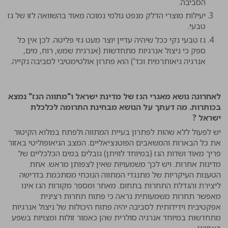
הסביבה.
יעילות מוצרי הדלק מנפט גולמי נמוכה מאוד בהשוואה לזו של גז
טבעי.
גז טבעי נקי ככל שיהיה עדיין יוצר מעט גזי פליטה. לכן אין כל
ספק כי ניצול אנרגיות מתחדשות (אנרגית שמש, רוח, מים,
אנרגיה גיאותרמית וכד') הוא פתרון אולטימטיבי לסביבה נקייה.
לאחרונה נושא מאגרי הגז של מדינת ישראל ו"מתווה הגז" נמצא
בכותרות. מה דעתך על הנושא מבחינת התרומה לכלכלת
ישראל ?
יש לפעול ללא שהות לפתרון בעיית המתווה ולפתח במלוא הקיטור
את כל הבארות והמשאבים הפוטנציאליים. המצב הגיאופוליטי באזור
פריך מאוד ושדות הגז (במיוחד לוויתן) גובלים במים הכלכליים של
מדינות אחרות. ויש לכך משמעויות שאין לצפותן מראש. אחת
הטענות העיקריות של מתנגדי המתווה הנוכחי מסתכמת בדרישה
ליצירת והגדלת התחרות בתחום. מאחר ומספר מקורות הגז אינו
מאפשר תחרות משמעותית נראה כי פתוח תחרות רצינית
אפקטיבית וידידותית לסביבה יהיה פתוח היכולות של ניצול אנרגיות
מתחדשות במיוחד אנרגיה סולרית שהן כאמור זולות ומצויות בשפע