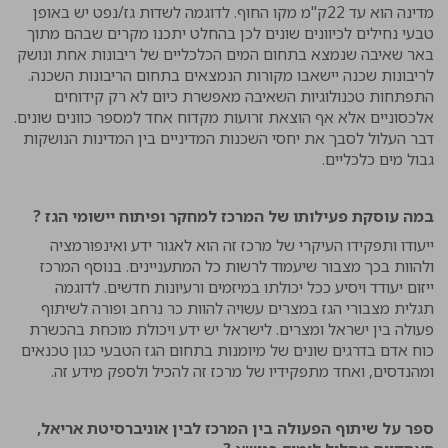
מדינה הוא עד 22ק"מ מקו החוף. לדוגמה לשדות גז/נפט יש באופן
טבעי נחילים לכיוונים שונים לכן בהחלט יתכנו מקרים שבהם מתוך
באר שאיבה שנמצא בתחום המים הכלכליים של ריבונות אחת ונושק
לריבונות שכנה יישאבו מקורות הנמצאים בתחום הריבונות השכנה.
התפתחות טכנולוגיות השאיבה מאפשרת כיום לא רק קידוחים
אלכסוניים אלא אף הוצאת זרועות מקדוח אחד למספר כוונים שונים.
דבר העלול לסבך את יחסי השכנות המדיניים בין המדינות הנושקות
גבול מים כלכליים.
במה עוסקת פעילותו של המרכז למחקר ופיתוח יישומי הגז ?
ייעודו ותפקידו העיקרי של מרכז זה הוא לאגור ידע ואינפורמציה
ולהוות בכך מצבור שיעמוד לרשות כל המתעניינים. בנוסף המרכז
ייזום יעודד ויסיע ככל יכולתו במיזמים ורעיונות חדשים. לדוגמה
תגלית מצבורי הגז במצרים עשויה להוות כר נרחב ופורה לשיתוף
פעולה בין ישראל ומצרים. לישראל יש ידע ויכולת מוכחת בהכשרת
כוח אדם בדרגים שונים של מיומנות בתחום הגז הטבעי כגון טכנאים
ומהנדסים, ואחד מתפקידיו של מרכז זה להכיל ולספק מידע זה.
ספר על שיתוף הפעולה בין המרכז לבין אוניברסיטת אריאל,