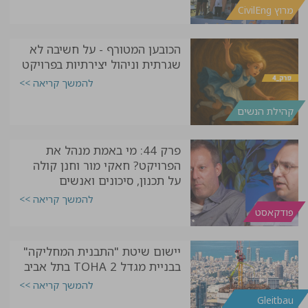
מרוץ CivilEng
הכובען המטורף - על חשיבה לא
שגרתית וניהול יצירתיות בפרויקט
להמשך קריאה >>
קהילת הנשים
פרק 44: מי באמת מנהל את
הפרויקט? חאקי מור וחנן קולה
על תכנון, סיכונים ואנשים
להמשך קריאה >>
פודקאסט
יישום שיטת "התבנית המחליקה"
בבניית מגדל TOHA 2 בתל אביב
להמשך קריאה >>
Gleitbau