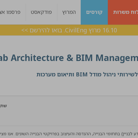
וח משרות
קורסים
המרוץ
פודקאסט
פרסמו אצל
16.10 מרוץ CivilEng. בואו להירשם >>
ab Architecture & BIM Manage
תי ניהול מודל BIM ותיאום מערכות
שתף
ה מומחית לתכנון אדריכלי ו-BIM (מודל מידע לבניין) בתחומי הבנייה, ההנדסה והעיצוב בפרויקטי הבנייה השונים. אנו מ