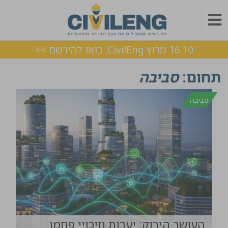
16.10 מרוץ CivilEng. בואו להירשם >>
תחום:
סביבה
סביבה
העושר הירוק: יערות וזיכויי פחמן