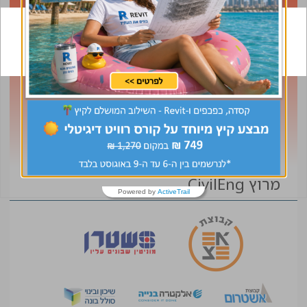
תפקיד
אזור
מרוץ CivilEng
Powered by
ActiveTrail