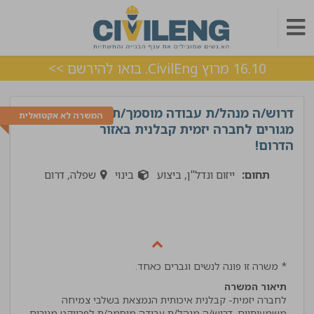
16.10 מרוץ CivilEng. בואו להירשם >>
דרוש/ה מנהל/ת עבודה מוסמך/ת לפרויקט
המשרה לא אקטואלית
מגורים לחברה יזמית קבלנית באזור
הדרום!
תחום:
ייזום ונדל"ן, ביצוע
בינוי
שפלה, דרום
* משרה זו פונה לנשים וגברים כאחד.
תיאור המשרה
לחברה יזמית- קבלנית איכותית הנמצאת בשלבי צמיחה
משמעותיים, דרוש/ה מנהל/ת עבודה מוסמך/ת לפרויקט מגורים