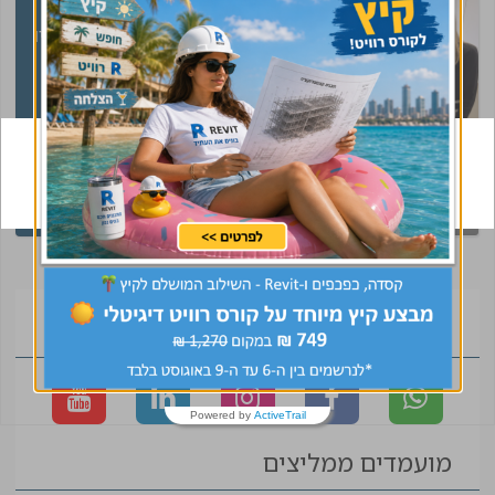
ליווי מצויין, בכל שלב היו
מעורבים לאורך כל
הדרך
אלכס
מנהל פרויקט
קיבלת קסדה של
CivilEng ? עשית
שינוי בקריירה
הצטרפו לקהילה
Powered by
ActiveTrail
מועמדים ממליצים