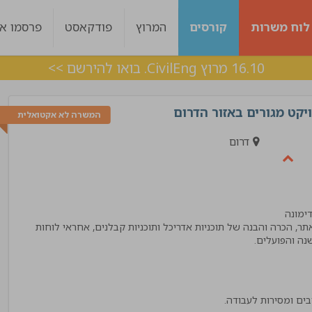
לוח משרות
קורסים
המרוץ
פודקאסט
פרסמו אצ
16.10 מרוץ CivilEng. בואו להירשם >>
קט מגורים באזור הדרום
המשרה לא אקטואלית
דרום
, הכרה והבנה של תוכניות אדריכל ותוכניות קבלנים, אחראי לוחות
שנה והפועלים.
ות היה מעולה עם
ליווי מצויין, בכל שלב היו מעורבים לאורך כל הד
 מענה בצורה מדויקת !
אלכס
!"
מנהל פרויקט
בים ומסירות לעבודה.