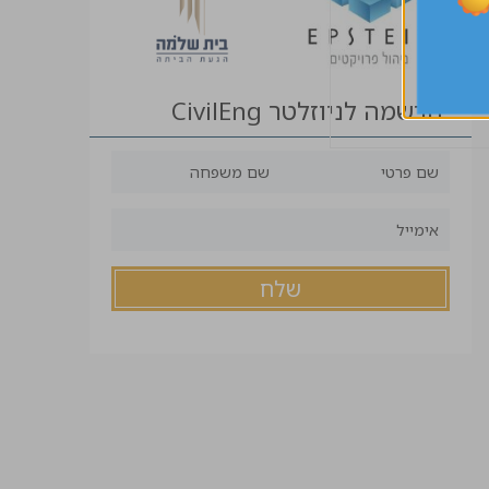
הרשמה לניוזלטר CivilEng