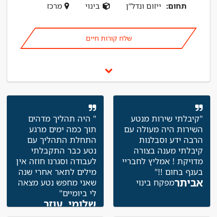
תחום:
ייזום ונדל"ן
בינוי
מרכז
שלח קורות חיים
"קיבלתי שירות מנטע
" היה תהליך מדהים
השירות היה מעולה עם
תוך כמה ימים מרגע
הרבה ידע וסבלנות
התחלת התהליך עם
קיבלתי מענה בצורה
נטע כבר התקבלתי
מדויקת ! אמליץ לחבריי
לעבודה וסגרנו חוזה אין
בענף בחום !!"
מילים לתאר אחרי שנה
אביתר
מפקח בינוי
שאני מחפש נטע מצאה
לי ביומיים"
שלומי, עוזר
לוגיסטי