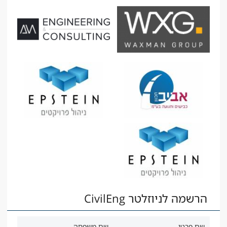
הרשמה לניוזלטר CivilEng