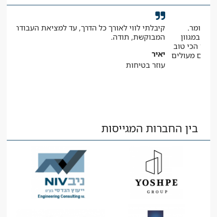
קיבלתי לווי לאורך כל הדרך, עד למציאת העבודה
הג
ן
המבוקשת, תודה.
נה
טוב
יאיר
עי
לים
עוזר בטיחות
רא
בין החברות המגייסות