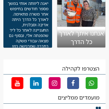
שוטף אחר סטאטוס
יאנה ליוותה אותי במשך
ההליך מול חברת יושפה
מספר חודשים בחיפוש
ועד לחתימת הסכם
אחר משרה מתאימה.
העבודה מולם וקבלת
לאורך כל הדרך היתה
תאריך התחלה.... פניתי
אדיבה וסבלנית,
עליכם דרך חבר שקיים
התעניינה לאחר כל ליד
אנחנו איתך לאורך
עימכם גם תהליך ואני
שהפנתה אלי, ובסוף גם
מברך על כך. כמובן
כל הדרך
מצאה עבורי משקה
שכבר הפנתי 3 אנשים
בחברה שמרגישה כמו
אליכם לצורך ליווי
בית. תודה ענקית!
שלכם בהליך של מציאת
עומרי
מפקח גמרים
העבודה עבורם לאחר
החוויה המדהימה
הצטרפו לקהילה
שקיבלתי מכם. תודה
רבה והצלחה רבה
לכולנו"
שמואל טולדנו,
מנהל ביצוע
מועמדים ממליצים