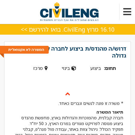
16.10 מרוץ CivilEng. בואו להירשם >>
דרוש/ה מהנדס/ת ביצוע לחברה קבלנית
המשרה לא אקטואלית
גדולה
תחום:
ביצוע
בינוי
מרכז
* משרה זו פונה לנשים וגברים כאחד.
תיאור המשרה
חברה קבלנית, מהמוכרות והגדולות בארץ, מחפשת מהנדס
תפקיד הכולל: ניהול צוות באתר, עבודה מול מנה"פ, קבלני
משנה, פיקוח, ספקים ועוד. תיאומים שונים, הזמנות ברזל, בטון