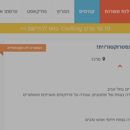
לוח משרות
קורסים
המרוץ
פודקאסט
פרסמו אצ
16.10 מרוץ CivilEng. בואו להירשם >>
סטרוקטור/ית!
המשרה לא אקטואלית
מרכז
ודה בצוות של מתכננים, עבודה על פרויקטים מעניינים ומאתגרים.
ות היה מעולה עם
ליווי מצויין, בכל שלב היו מעורבים לאורך כל הד
 מענה בצורה מדויקת !
אלכס
!"
מנהל פרויקט