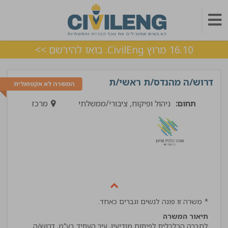
16.10 מרוץ CivilEng. בואו להירשם >>
דרוש/ה מהנדס/ת ראשי/ת
המשרה לא אקטואלית
תחום:
ניהול ופיקוח, ציבורי/ממשלתי
מרכז
* משרה זו פונה לנשים וגברים כאחד.
תיאור המשרה
לחברה הכלכלית לפיתוח מודיעין, עיר העתיד בע"מ, דרוש/ה