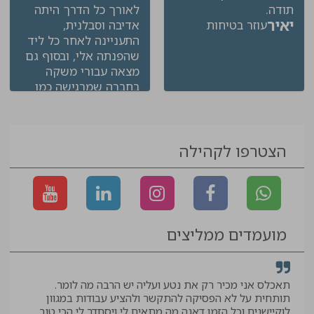
תודה.
לאורך כל הדרך היתה
יאיר
עוזר בטיחות
אדיבה וסבלנית,
התעניינה לאחר כל ליד
שהפנתה אלי, ובסוף גם
מצאה עבורי משקה
בחברה שמרגישה כמו
בית. תודה ענקית!
עומרי
מפקח גמרים
הצטרפו לקהילה
מועמדים ממליצים
תאכלס אני מכיר רק את נטע ועליה יש הרבה מה לומר.
קיב
תותחית על לא הפסיקה להתקשר ולהציע עבודות במגוון
תודה
לוקיישנים וכל הזמן דאגה מה מתאים לי ויסתדר לי הכי טוב