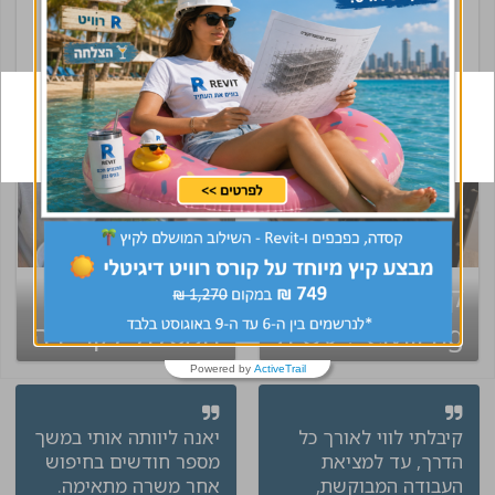
קיבלת קסדה של
קיבלת קסדה?
CivilEng ? עשית
המסלול לקריירה
שינוי בקריירה
שלך מתחיל עכשיו!
Powered by
ActiveTrail
קיבלתי לווי לאורך כל
יאנה ליוותה אותי במשך
הדרך, עד למציאת
מספר חודשים בחיפוש
העבודה המבוקשת,
אחר משרה מתאימה.