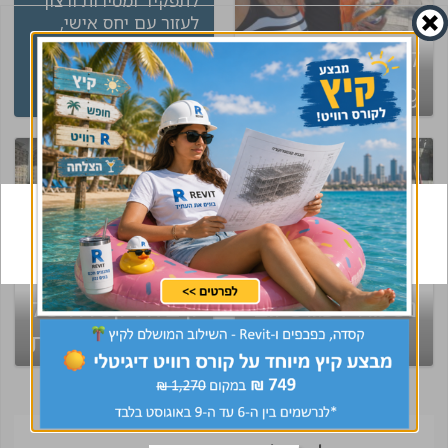
לתפקיד ומסירות ורצון
לעזור עם יחס אישי,
אלופים!
קיבלת קסדה של
עינב
ראש צוות תכנון
CivilEng ? עשית
שינוי בקריירה
נשמח לפגוש גם
קיבלת קסדה של
אתכם!
CivilEng ? עשית
שינוי בקריירה