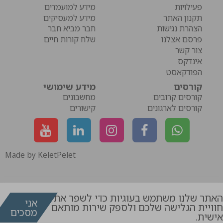
פעילויות
מידע למועמדים
תקנון האתר
מידע למעסיקים
הצהרת נגישות
חבר מביא חבר
פרסם אצלנו
שלח קורות חיים
צור קשר
אינדקס
הפודקאסט
קורסים
מידע שימושי
קורסים קרובים
מחשבונים
קורסים לארגונים
קישורים
Made by KeletPelet
האתר שלנו משתמש בעוגיות כדי לשפר את
אני
חוויית הגלישה שלכם ולספק שירות מותאם
מסכים
דרושים
קורסים
אישית.