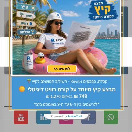
שלך מתחיל עכשיו!
"קיבלתי שירות מנטע
השירות היה מעולה עם
הרבה ידע וסבלנות
קיבלתי מענה בצורה
מדויקת ! אמליץ לחבריי
בענף בחום !!"
נשמח לפגוש גם
אביתר
מפקח בינוי
אתכם!
הצטרפו לקהילה
Powered by
ActiveTrail