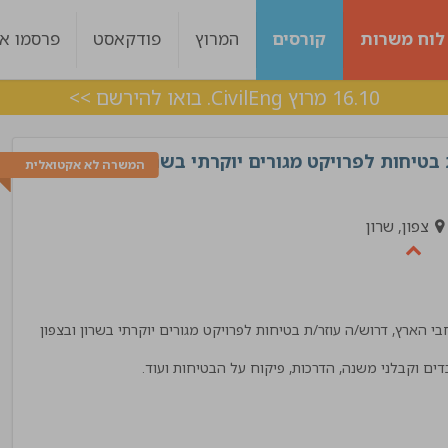
לוח משרות
קורסים
המרוץ
פודקאסט
פרסמו אצ
16.10 מרוץ CivilEng. בואו להירשם >>
בטיחות לפרויקט מגורים יוקרתי בשרון
המשרה לא אקטואלית
צפון, שרון
י הארץ, דרוש/ה עוזר/ת בטיחות לפרויקט מגורים יוקרתי בשרון ובצפון
ות היה מעולה עם
ליווי מצויין, בכל שלב היו מעורבים לאורך כל הד
דים וקבלני משנה, הדרכות, פיקוח על הבטיחות ועוד.
 מענה בצורה מדויקת !
אלכס
!"
מנהל פרויקט