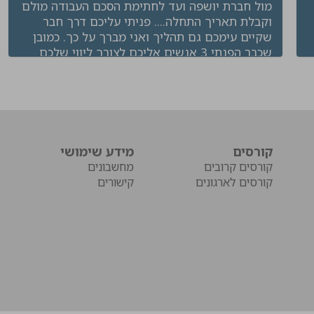
מול חברת יושפה ועד לחתימת הסכם העבודה מולם
וקבלת תאריך התחלה.... פניתי עליכם דרך חבר
שקיים עימכם גם תהליך ואני מברך על כך. כמובן
שכבר הפנתי 3 אנשים אליכם לצורך ליווי שלכם
בהליך של מציאת העבודה עבורם לאחר החוויה
המדהימה שקיבלתי מכם. תודה רבה והצלחה רבה
לכולנו"
שמואל טולדנו, מנהל ביצוע
קורסים
מידע שימושי
קורסים קרובים
מחשבונים
קורסים לארגונים
קישורים