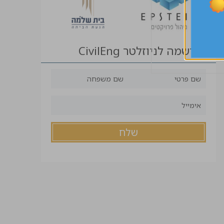
הרשמה לניוזלטר CivilEng