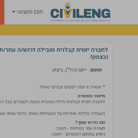
תוכן מקצועי
לחברה יזמית קבלנית מובילה דרוש/ה עוזר/ת 
ובצפון!
תחום:
ייזום ונדל"ן, ביצוע
* משרה זו פונה לנשים וגברים כאחד.
תיאור המשרה
לחברה יזמית קבלנית גדולה ומוכרת הבונה למגורים בכל רחב
"קיבלתי שירות מנטע השיר
העבודה כוללת: אחריות על הבטיחות באתר, ניהול צוותי עוב
הרבה ידע וסבלנות קיבלתי
מה נדרש ממך?
אמליץ לחבריי בענף בחום !
אביתר