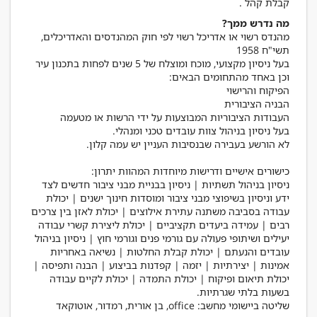
קבלת קהל .
מה נדרש ממך?
​מהנדס רשוי או אדריכל רשוי לפי חוק המהנדסים והאדריכלים,
בעל ניסיון מקצועי, מוכח ומוצלח של 5 שנים לפחות בתכנון עיר
ניסיון בניהול תשתיות | ניסיון בבניית מבני ציבור חדשים לצד ידע
וניסיון בשיפוצי מבני ציבור ומוסדות חינוך ישנים | יכולת עבודה
בסביבה משתנה עתירת אילוצים | יכולת לאזן בין צרכים רבים |
עמידה ביעדים תקציביים | יכולת ליצירת קשרי עבודה יעילים
ושיתופי פעולה עם גורמי פנים וגורמי חוץ | ניסיון בניהול עובדים
והנעתם | יכולת קבלת החלטות | נשיאה באחריות אמינות |
יצירתיות | יזמה | קפדנות בביצוע | הבנה ותפיסה | יכולת תיאום
ופיקוח | יכולת התמדה | יכולת לקיים עבודה בשעות בלתי
שליטה ביישומי מחשב: office, בן אורית, רמדור, אוטוקאד