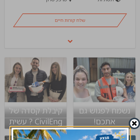
שלח קורות חיים
נשמח לפגוש גם
קיבלת קסדה של
אתכם!
CivilEng ? עשית
שינוי בקריירה