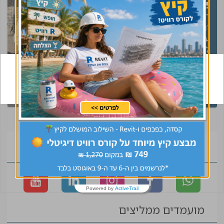
הגעתי אליכם בטעות
ונשארתי בכוונה תודה
על התאמה נהדרת
לתפקיד ומסירות ורצון
לעזור עם יחס אישי,
אלופים!
קיבלת קסדה של
עינב
ראש צוות תכנון
CivilEng ? עשית
שינוי בקריירה
הצטרפו לקהילה
Powered by
ActiveTrail
מועמדים ממליצים