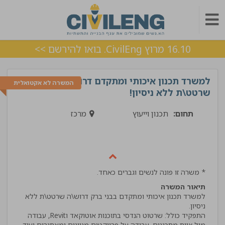
16.10 מרוץ CivilEng. בואו להירשם >>
למשרד תכנון איכותי ומתקדם דרוש\ה
המשרה לא אקטואלית
שרטט\ת ללא ניסיון!
תחום:
תכנון וייעוץ
מרכז
* משרה זו פונה לנשים וגברים כאחד.
תיאור המשרה
למשרד תכנון איכותי ומתקדם בבני ברק דרוש\ה שרטט\ת ללא
התפקיד כולל: שרטוט הנדסי בתוכנות אוטוקאד וRevit, עבודה