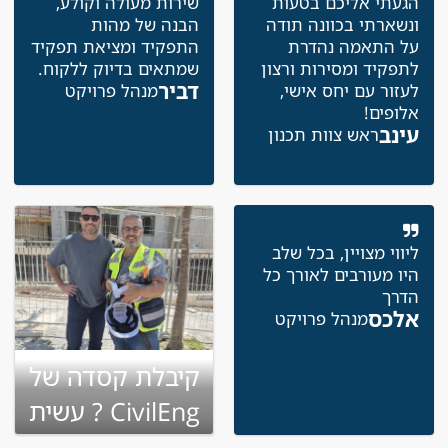
הגעתי אליכם בטעות
שירות מעולה וקולע,
ונשארתי בכוונה תודה
הבנה של מהות
על התאמה נהדרת
התפקיד ומציאת תפקיד
לתפקיד ומסירות ורצון
שמתאים בדיוק ללקוח.
דביר
לעזור עם יחס אישי,
מנהל פרויקט
אלופים!
עינב
ראש צוות תכנון
ליווי מצויין, בכל שלב
היו מעורבים לאורך כל
הדרך
אלכס
מנהל פרויקט
קיבלת קסדה של
CivilEng ? עשית
שינוי בקריירה