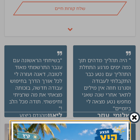
שלח קורות חיים
" היה תהליך מדהים תוך
"בשיחתי הראשונה עם
כמה ימים מרגע התחלת
ענבר התרשמתי מאוד
התהליך עם נטע כבר
לטובה, דאגה ועזרה לי
התקבלתי לעבודה
לכל אורך הדרך בחיפוש
וסגרנו חוזה אין מילים
עבודה חדשה, בזכותה
לתאר אחרי שנה שאני
מצאתי את מה שרציתי
מחפש נטע מצאה לי
וחיפשתי. תודה מכל הלב
ביומיים"
!"
שלומי, עוזר
ליאון
מהנדס ביצוע
לוגיסטי
ליווי מצויין, בכל שלב היו