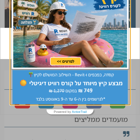
מעורבים לאורך כל
הדרך
אלכס
מנהל פרויקט
רוצים גם ביקור
במשרד?
הצטרפו לקהילה
Powered by
ActiveTrail
מועמדים ממליצים