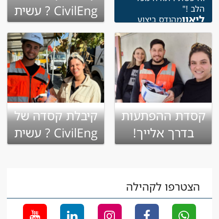
CivilEng ? עשית
הלב !"
ליאון
מהנדס ביצוע
שינוי בקריירה
קסדת ההפתעות
קיבלת קסדה של
בדרך אלייך!
CivilEng ? עשית
שינוי בקריירה
הצטרפו לקהילה