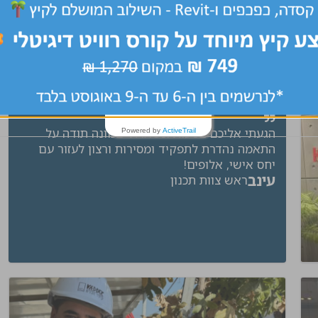
מרכז
שלח קורות חיים
הגעתי אליכם בטעות ונשארתי בכוונה תודה על
Powered by
ActiveTrail
התאמה נהדרת לתפקיד ומסירות ורצון לעזור עם
יחס אישי, אלופים!
עינב
ראש צוות תכנון