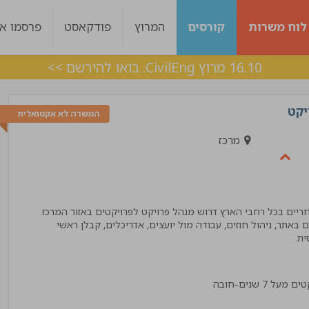
לוח משרות
קורסים
המרוץ
פודקאסט
פרסמו אצ
16.10 מרוץ CivilEng. בואו להירשם >>
יקט
המשרה לא אקטואלית
מרכז
אתר, ניהול חוזים, עבודה מול יועצים, אדריכלים, קבלן ראשי
ות היה מעולה עם
ליווי מצויין, בכל שלב היו מעורבים לאורך כל הד
 מענה בצורה מדויקת !
אלכס
!"
מנהל פרויקט