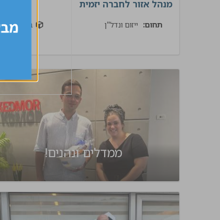
מנהל אזור לחברה יזמית
תחום:
ייזום ונדל"ן
בינוי
ממדלים ונהנים!