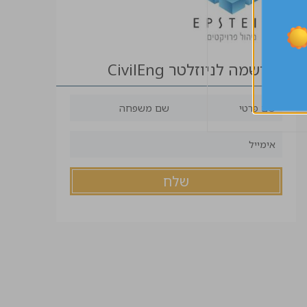
הרשמה לניוזלטר CivilEng