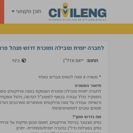
תוכן מקצועי
לחברה יזמית מובילה ומוכרת דרוש מנהל פרו
תחום:
ייזום ונדל"ן
בינוי
* משרה זו פונה לנשים וגברים כאחד.
תיאור המשרה
התפקיד כולל עבודה בכפוף לסמנכ"ל הנדסה, ניהול מפקחים ב
תנאים טובים למתאימים/ות!
"קיבלתי שירות מנטע השיר
הרבה ידע וסבלנות קיבלתי
מה נדרש ממך?
אמליץ לחבריי בענף בחום !
אביתר