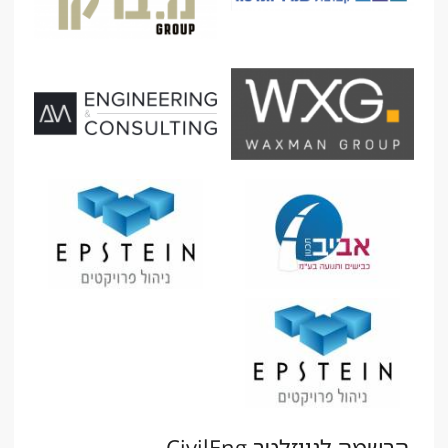
הרשמה לניוזלטר CivilEng