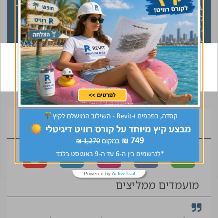
ענבר התרשמתי מאוד
הבנה של מהות התפקיד
לטובה, דאגה ועזרה לי
ומציאת תפקיד
לכל אורך הדרך בחיפוש
שמתאים בדיוק ללקוח.
דביר
עבודה חדשה, בזכותה
מנהל פרויקט
מצאתי את מה שרציתי
וחיפשתי. תודה מכל הלב
!"
ליאון
מהנדס ביצוע
הצטרפו לקהילה
Powered by
ActiveTrail
מועמדים ממליצים