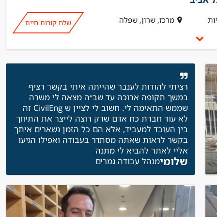
ות
מרכז, שרון, שפלה
שלח קורות חיים
רציתי להודות לענבר שהייתה איתי בקשר רציף
במשך תקופה ארוכה עד שב״ה מצאה לי משרה
שממש התאימה לי. חשוב לי לציין ש CivilEng זה
לא עוד חברת כח אדם שרק רוצה לייצר את התיווך
בין העובד למעביד, אלא הם כל הזמן נשארים איתך
בקשר לראות שאתה מסתדר בעבודה ואפילו הגיעו
ת
אליי לאתר להביא לי מתנה
שלומי
מנהל עבודה גמרים