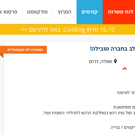
לוח משרות
קורסים
המרוץ
פודקאסט
פרסמו א
16.10 מרוץ CivilEng. בואו להירשם >>
לב בחברה מובילה!
המשרה לא אקטואלית
שפלה, דרום
 לוגיסטי.
רות היה מעולה עם
ליווי מצויין, בכל שלב היו מעורבים לאורך כל
 מול נציג רכש במחלקת הרכש לתהליכי הזמנות ועוד.
י מענה בצורה מדויקת
הדרך
 !!"
אלכס
מנהל פרויקט