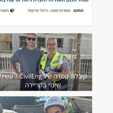
תחום:
משרות מטה, ניהול ופיקוח
תשתי
קיבלת קסדה של CivilEng ? עשי
שינוי בקריירה