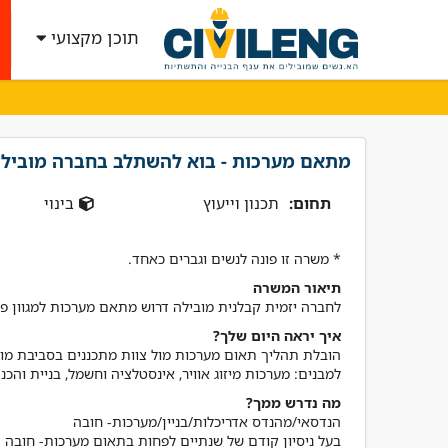
תוכן מקצועי
מתאם מערכות - בוא להשתלב בחברה מוביל
תחום:
תכנון וייעוץ
בינוי
* משרה זו פונה לנשים וגברים כאחד.
תיאור המשרה
לחברה יזמית קבלנית מובילה דרוש מתאם מערכות למגוון פר
איך יראה היום שלך?
"קיבלתי שירות מנטע השי
למבנים: מערכות מיזוג אוויר, אינסטלציה וחשמל, בניית והכ
הרבה ידע וסבלנות קיבלת
מה נדרש ממך?
! אמליץ לחבריי בענף בחום
אביתר