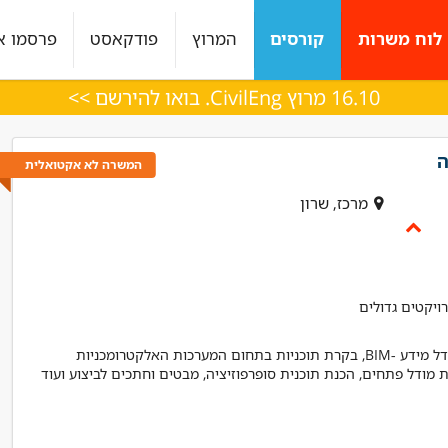
לוח משרות
קורסים
המרוץ
פודקאסט
פרסמו א
16.10 מרוץ CivilEng. בואו להירשם >>
ה
המשרה לא אקטואלית
מרכז, שרון
ויקטים גדולים
הובלת תהליך תאום מערכות מול צוות מתכננים בסביבת מודל מידע -BIM, בקרת תוכניות בתחום המערכות האלקטרומכניות
רות היה מעולה עם
ליווי מצויין, בכל שלב היו מעורבים לאורך כל
נת מודל פתחים, הכנת תוכנית סופרפוזיציה, מבטים וחתכים לביצוע ועוד
י מענה בצורה מדויקת
הדרך
 !!"
אלכס
מנהל פרויקט