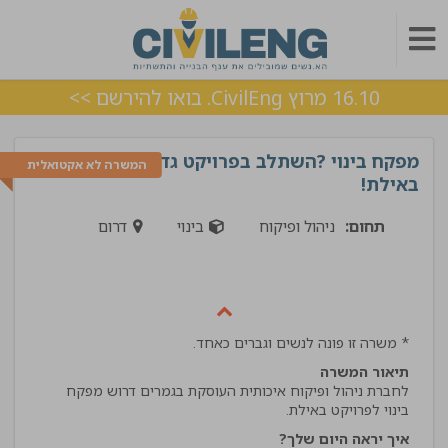
16.10 מרוץ CivilEng. בואו להירשם >>
מפקח בינוי ?השתלב בפרויקט גדול
המשרה לא אקטואלית
באילת!
תחום:
ניהול ופיקוח
בינוי
דרום
* משרה זו פונה לנשים וגברים כאחד.
תיאור המשרה
לחברת ניהול ופיקוח איכותית העוסקת בגמרים דרוש מפקח
בינוי לפרויקט באילת.
איך יראה היום שלך?