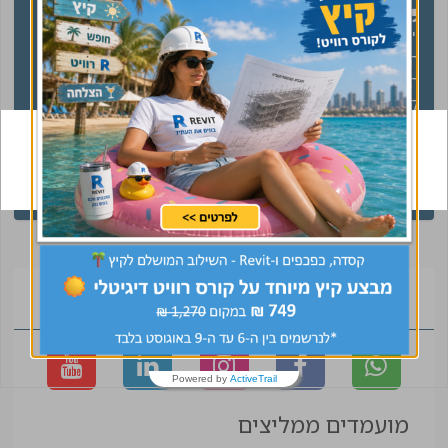
"קיבלתי שירות מנטע
הגעתי אליכם בטעות
השירות היה מעולה עם
ונשארתי בכוונה תודה
הרבה ידע וסבלנות
על התאמה נהדרת
קיבלתי מענה בצורה
לתפקיד ומסירות ורצון
מדויקת ! אמליץ לחבריי
לעזור עם יחס אישי,
בענף בחום !!"
אלופים!
אביתר
עינב
מפקח בינוי
ראש צוות תכנון
הצטרפו לקהילה
Powered by
ActiveTrail
מועמדים ממליצים