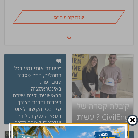
שלח קורות חיים
"ליוותה אותי נטע בכל
התהליך, החל מסביר
פנים יפות
באינטראקציה
הראשונית, קיום שיחת
היכרות והבנת הצורך
קיבלת קסדה של
שלי בכל הקשור לאופי
CivilEng ? עשית
ותנאי התפקיד, ליווי
ועדכונים לאורך הדרך,
שינוי בקריירה
הכנה לפני הראיונות
שהתקיימו בפועל, מעקב