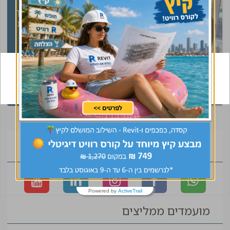
" היה תהליך מדהים תוך
כמה ימים מרגע התחלת
התהליך עם נטע כבר
התקבלתי לעבודה
וסגרנו חוזה אין מילים
לתאר אחרי שנה שאני
קיבלת קסדה של
מחפש נטע מצאה לי
CivilEng ? עשית
ביומיים"
שלומי, עוזר
שינוי בקריירה
לוגיסטי
הצטרפו לקהילה
Powered by
ActiveTrail
מועמדים ממליצים