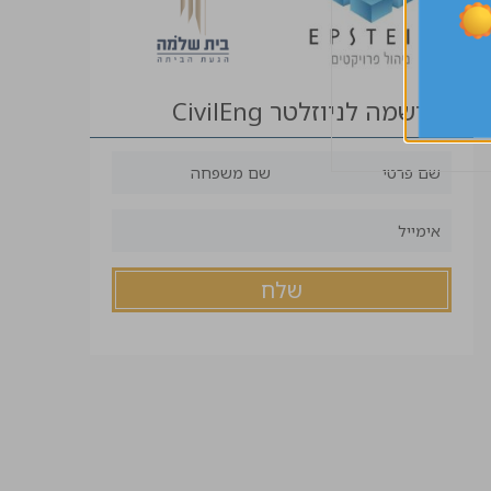
הרשמה לניוזלטר CivilEng