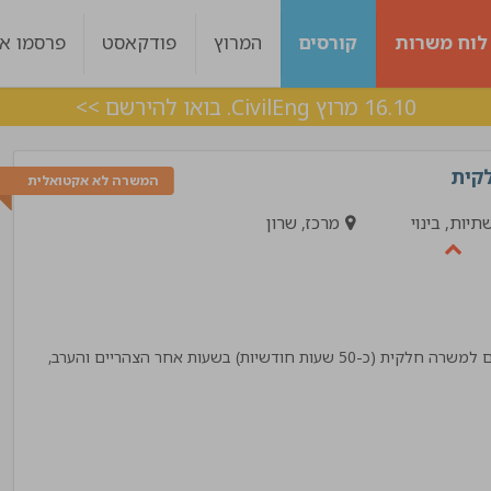
לוח משרות
קורסים
המרוץ
פודקאסט
פרסמו אצ
16.10 מרוץ CivilEng. בואו להירשם >>
קית
המשרה לא אקטואלית
יות, בינוי
מרכז, שרון
לקבוצת CivilEng דרוש/ה אחראי/ת תפעול ושירות סטודנטים למשרה חלקית (כ-50 שעות חודשיות) בשעות אחר הצהריים והערב,
ות היה מעולה עם
ליווי מצויין, בכל שלב היו מעורבים לאורך כל הד
 מענה בצורה מדויקת !
אלכס
!"
מנהל פרויקט