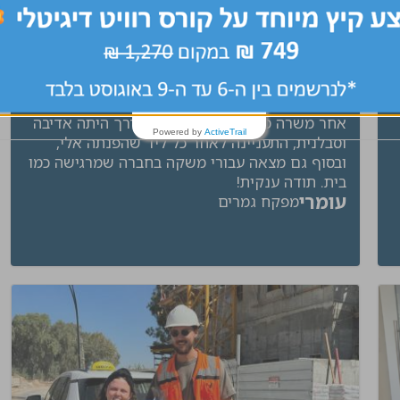
יאנה ליוותה אותי במשך מספר חודשים בחיפוש
אחר משרה מתאימה. לאורך כל הדרך היתה אדיבה
Powered by
ActiveTrail
וסבלנית, התעניינה לאחר כל ליד שהפנתה אלי,
ובסוף גם מצאה עבורי משקה בחברה שמרגישה כמו
בית. תודה ענקית!
עומרי
מפקח גמרים