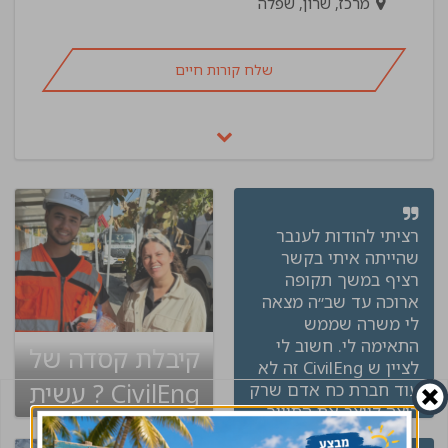
מרכז, שרון, שפלה
שלח קורות חיים
רציתי להודות לענבר
שהייתה איתי בקשר
רציף במשך תקופה
ארוכה עד שב״ה מצאה
לי משרה שממש
התאימה לי. חשוב לי
קיבלת קסדה של
לציין ש CivilEng זה לא
CivilEng ? עשית
עוד חברת כח אדם שרק
רוצה לייצר את התיווך
שינוי בקריירה
בין העובד למעביד, אלא