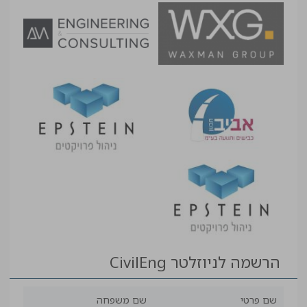
הרשמה לניוזלטר CivilEng