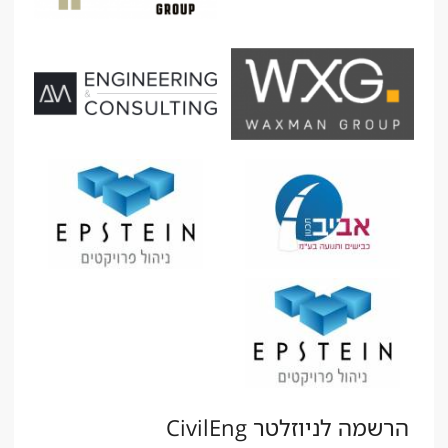
הרשמה לניוזלטר CivilEng