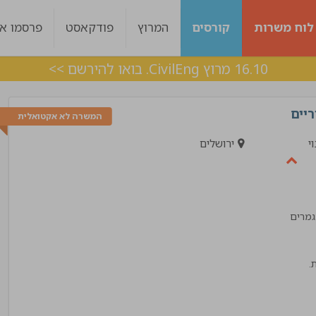
לוח משרות
קורסים
המרוץ
פודקאסט
פרסמו אצ
16.10 מרוץ CivilEng. בואו להירשם >>
ריים
המשרה לא אקטואלית
י
ירושלים
גמרים
ות היה מעולה עם
ליווי מצויין, בכל שלב היו מעורבים לאורך כל הד
 מענה בצורה מדויקת !
אלכס
!"
מנהל פרויקט