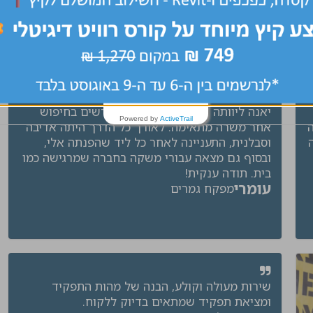
מרכז, שרון, שפלה
שלח קורות חיים
יאנה ליוותה אותי במשך מספר חודשים בחיפוש
Powered by
ActiveTrail
אחר משרה מתאימה. לאורך כל הדרך היתה אדיבה
וסבלנית, התעניינה לאחר כל ליד שהפנתה אלי,
ובסוף גם מצאה עבורי משקה בחברה שמרגישה כמו
בית. תודה ענקית!
עומרי
מפקח גמרים
שירות מעולה וקולע, הבנה של מהות התפקיד
ומציאת תפקיד שמתאים בדיוק ללקוח.