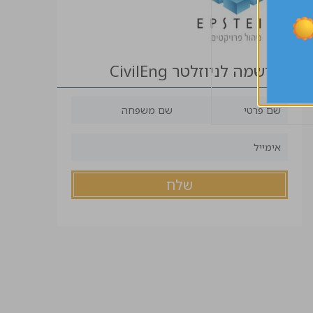
הרשמה לניוזלטר CivilEng