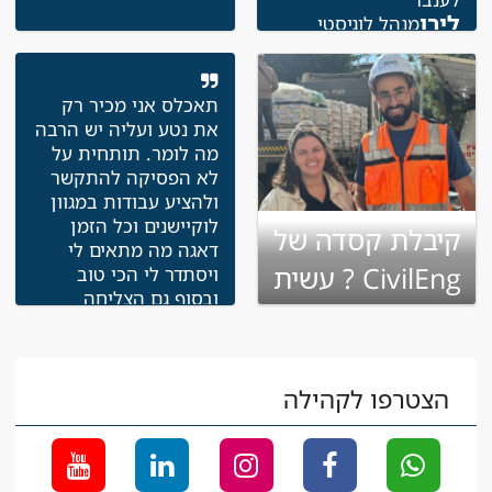
לירן
מנהל לוגיסטי
תאכלס אני מכיר רק
את נטע ועליה יש הרבה
מה לומר. תותחית על
לא הפסיקה להתקשר
ולהציע עבודות במגוון
לוקיישנים וכל הזמן
קיבלת קסדה של
דאגה מה מתאים לי
CivilEng ? עשית
ויסתדר לי הכי טוב
ובסוף גם הצליחה
שינוי בקריירה
למצוא לי עבודה חדשה
ובתנאים מעולים
אלי
מנהל עבודה
הצטרפו לקהילה