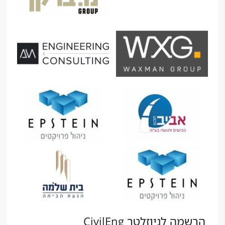
הרשמה לניוזלטר CivilEng