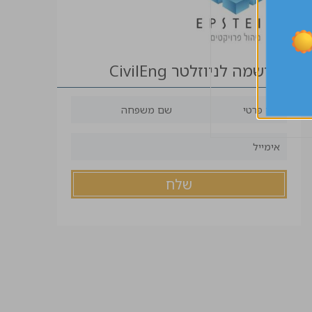
הרשמה לניוזלטר CivilEng