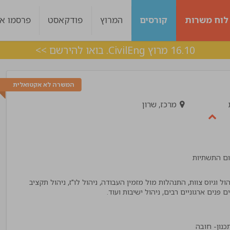
לוח משרות
קורסים
המרוץ
פודקאסט
פרסמו אצ
16.10 מרוץ CivilEng. בואו להירשם >>
המשרה לא אקטואלית
מרכז, שרון
ום התשתיות
ול וגיוס צוות, התנהלות מול מזמין העבודה, ניהול לו"ז, ניהול תקציב
ות היה מעולה עם
ליווי מצויין, בכל שלב היו מעורבים לאורך כל הד
ים ארגוניים רבים, ניהול ישיבות ועוד.
 מענה בצורה מדויקת !
אלכס
!"
מנהל פרויקט