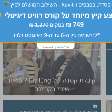
ל אביב
ת
מרכז, שרון, שפלה
שלח קורות חיים
Powered by
ActiveTrail
קיבלת קסדה של CivilEng ? עשית
שינוי בקריירה
שירות מעולה וקולע, הבנה של מהות התפקיד