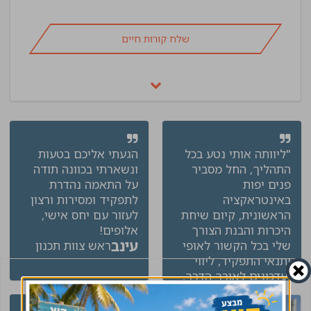
שלח קורות חיים
"ליוותה אותי נטע בכל
הגעתי אליכם בטעות
התהליך, החל מסביר
ונשארתי בכוונה תודה
פנים יפות
על התאמה נהדרת
באינטראקציה
לתפקיד ומסירות ורצון
הראשונית, קיום שיחת
לעזור עם יחס אישי,
היכרות והבנת הצורך
אלופים!
עינב
שלי בכל הקשור לאופי
ראש צוות תכנון
ותנאי התפקיד, ליווי
ועדכונים לאורך הדרך,
הכנה לפני הראיונות
שהתקיימו בפועל, מעקב