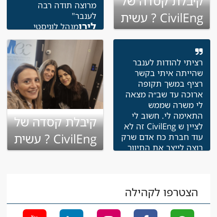
קיבלת קסדה של
מרוצה תודה רבה
CivilEng ? עשית
לענבר"
לירן
מנהל לוגיסטי
שינוי בקריירה
רציתי להודות לענבר
שהייתה איתי בקשר
רציף במשך תקופה
ארוכה עד שב״ה מצאה
לי משרה שממש
התאימה לי. חשוב לי
קיבלת קסדה של
לציין ש CivilEng זה לא
CivilEng ? עשית
עוד חברת כח אדם שרק
רוצה לייצר את התיווך
שינוי בקריירה
בין העובד למעביד, אלא
הם כל הזמן נשארים
איתך בקשר לראות
שאתה מסתדר בעבודה
הצטרפו לקהילה
ואפילו הגיעו אליי לאתר
להביא לי מתנה