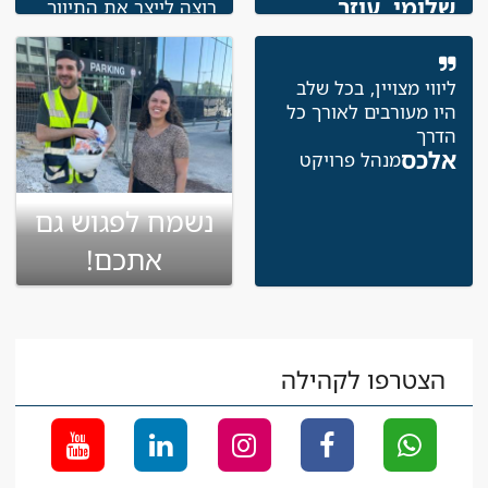
שלומי, עוזר
רוצה לייצר את התיווך
לוגיסטי
בין העובד למעביד, אלא
הם כל הזמן נשארים
איתך בקשר לראות
ליווי מצויין, בכל שלב
שאתה מסתדר בעבודה
היו מעורבים לאורך כל
ואפילו הגיעו אליי לאתר
הדרך
להביא לי מתנה
אלכס
מנהל פרויקט
שלומי
מנהל עבודה
גמרים
נשמח לפגוש גם
אתכם!
הצטרפו לקהילה