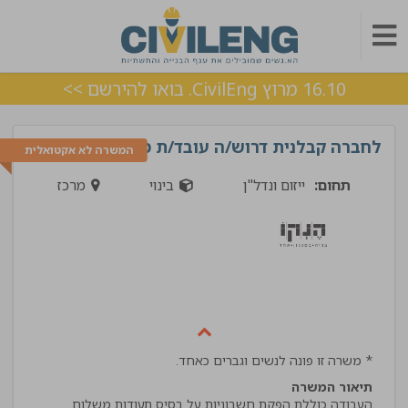
16.10 מרוץ CivilEng. בואו להירשם >>
לחברה קבלנית דרוש/ה עובד/ת משרד
המשרה לא אקטואלית
תחום:
ייזום ונדל"ן
בינוי
מרכז
* משרה זו פונה לנשים וגברים כאחד.
תיאור המשרה
העבודה כוללת הפקת חשבוניות על בסיס תעודות משלוח