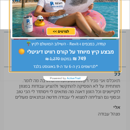
שלך מתחיל עכשיו!
הצטרפו לקהילה
מועמדים ממליצים
Powered by
ActiveTrail
תאכלס אני מכיר רק את נטע ועליה יש הרבה מה לומר.
קיב
תותחית על לא הפסיקה להתקשר ולהציע עבודות במגוון
תודה
לוקיישנים וכל הזמן דאגה מה מתאים לי ויסתדר לי הכי טוב
יאיר
ובסוף גם הצליחה למצוא לי עבודה חדשה ובתנאים מעולים
עוזר
אלי
מנהל עבודה